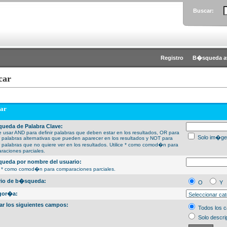
Buscar:
Registro
B�squeda a
car
ar
ueda de Palabra Clave:
 usar AND para definir palabras que deben estar en los resultados, OR para
Solo im�ge
ir palabras alternativas que pueden aparecer en los resultados y NOT para
ir palabras que no quiere ver en los resultados. Utilice * como comod�n para
raciones parciales.
ueda por nombre del usuario:
ce * como comod�n para comparaciones parciales.
erio de b�squeda:
O
Y
gor�a:
ar los siguientes campos:
Todos los 
Solo descri