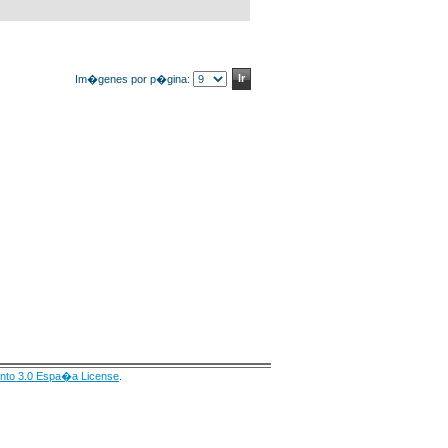
Im�genes por p�gina:
nto 3.0 Espa�a License
.