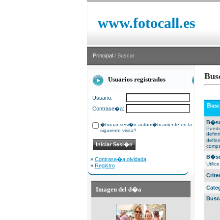
www.fotocall.es
Principal
/ Buscar
Bus
Usuarios registrados
Usuario:
Busc
Contrase�a:
B�sq
�Iniciar sesi�n autom�ticamente en la
Puede
siguiente visita?
defin
defin
compa
B�sq
»
Contrase�a olvidada
Utili
»
Registro
Crit
Cate
Imagen del d�a
Busc