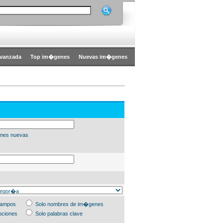
vanzada
Top im�genes
Nuevas im�genes
nes nuevas
campos
Solo nombres de im�genes
pciones
Solo palabras clave