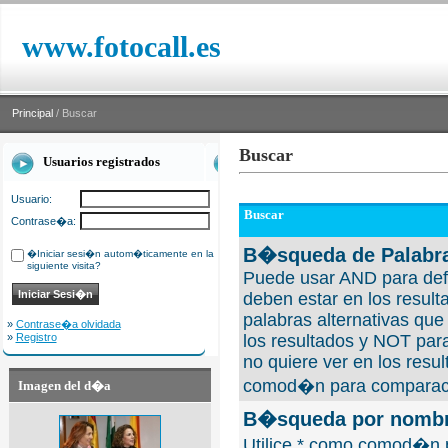
www.fotocall.es
Principal
/ Buscar
Buscar
Usuarios registrados
Usuario:
Buscar
Contrase�a:
B�squeda de Palabra
�Iniciar sesi�n autom�ticamente en la
siguiente visita?
Puede usar AND para defi
deben estar en los result
palabras alternativas qu
»
Contrase�a olvidada
»
Registro
los resultados y NOT para
no quiere ver en los resul
comod�n para comparaci
Imagen del d�a
B�squeda por nombre
Utilice * como comod�n 