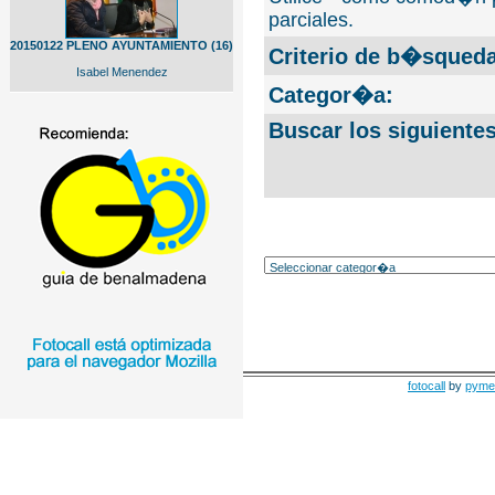
parciales.
20150122 PLENO AYUNTAMIENTO (16)
Criterio de b�squeda
Isabel Menendez
Categor�a:
Buscar los siguiente
fotocall
by
pyme