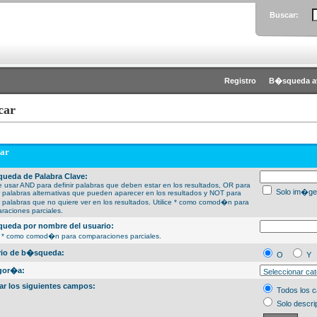
Buscar:
Registro
B�squeda a
car
ar
ueda de Palabra Clave:
 usar AND para definir palabras que deben estar en los resultados, OR para
Solo im�ge
ir palabras alternativas que pueden aparecer en los resultados y NOT para
ir palabras que no quiere ver en los resultados. Utilice * como comod�n para
raciones parciales.
ueda por nombre del usuario:
ce * como comod�n para comparaciones parciales.
erio de b�squeda:
O
Y
gor�a:
ar los siguientes campos:
Todos los 
Solo descri