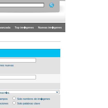
vanzada
Top im�genes
Nuevas im�genes
nes nuevas
campos
Solo nombres de im�genes
pciones
Solo palabras clave