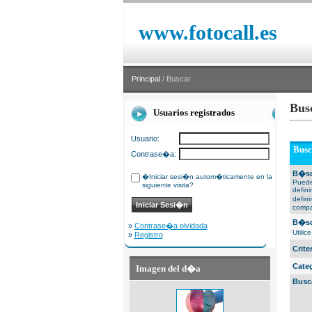
www.fotocall.es
Principal
/ Buscar
Bus
Usuarios registrados
Usuario:
Busc
Contrase�a:
B�sq
�Iniciar sesi�n autom�ticamente en la
Puede
siguiente visita?
defin
defin
compa
B�sq
»
Contrase�a olvidada
Utili
»
Registro
Crit
Cate
Imagen del d�a
Busc