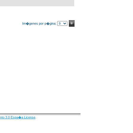
Im�genes por p�gina:
nto 3.0 Espa�a License
.