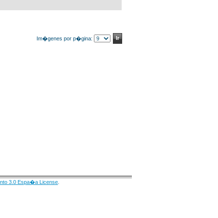
Im�genes por p�gina:
nto 3.0 Espa�a License
.