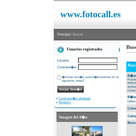
www.fotocall.es
Principal
/ Buscar
Bus
Usuarios registrados
Usuario:
Busc
Contrase�a:
B�sq
�Iniciar sesi�n autom�ticamente en la
Puede
siguiente visita?
defin
defin
compa
B�sq
»
Contrase�a olvidada
Utili
»
Registro
Crit
Cate
Imagen del d�a
Busc