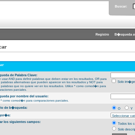
Buscar:
Registro
B�squeda a
car
ar
ueda de Palabra Clave:
 usar AND para definir palabras que deben estar en los resultados, OR para
Solo im�ge
ir palabras alternativas que pueden aparecer en los resultados y NOT para
ir palabras que no quiere ver en los resultados. Utilice * como comod�n para
raciones parciales.
ueda por nombre del usuario:
ce * como comod�n para comparaciones parciales.
erio de b�squeda:
O
Y
gor�a:
ar los siguientes campos:
Todos los 
Solo descri