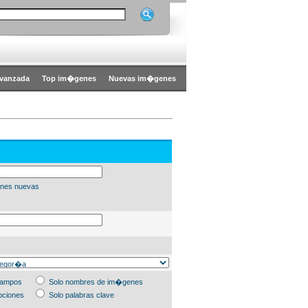
vanzada
Top im�genes
Nuevas im�genes
nes nuevas
campos
Solo nombres de im�genes
pciones
Solo palabras clave