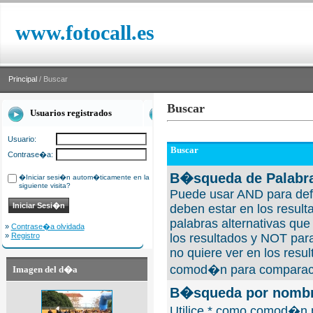
www.fotocall.es
Principal
/ Buscar
Buscar
Usuarios registrados
Usuario:
Buscar
Contrase�a:
B�squeda de Palabra
�Iniciar sesi�n autom�ticamente en la
siguiente visita?
Puede usar AND para defi
deben estar en los result
palabras alternativas qu
»
Contrase�a olvidada
»
Registro
los resultados y NOT para
no quiere ver en los resul
comod�n para comparaci
Imagen del d�a
B�squeda por nombre
Utilice * como comod�n 