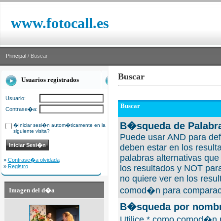
www.fotocall.es
Principal
/ Buscar
Buscar
Usuarios registrados
Usuario:
Buscar
Contrase�a:
B�squeda de Palabra
�Iniciar sesi�n autom�ticamente en la
siguiente visita?
Puede usar AND para defi
deben estar en los result
palabras alternativas qu
»
Contrase�a olvidada
»
Registro
los resultados y NOT para
no quiere ver en los resul
comod�n para comparaci
Imagen del d�a
B�squeda por nombre
Utilice * como comod�n 