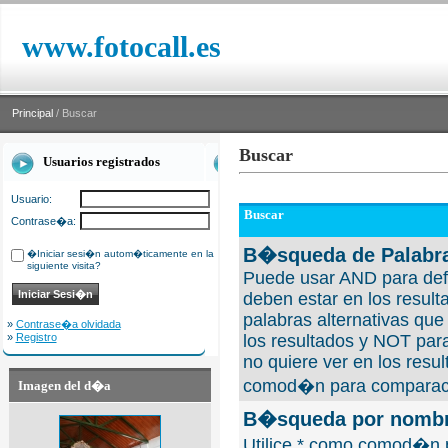
www.fotocall.es
Principal
/ Buscar
Buscar
Usuarios registrados
Usuario:
Buscar
Contrase�a:
B�squeda de Palabra
�Iniciar sesi�n autom�ticamente en la
siguiente visita?
Puede usar AND para defi
deben estar en los result
palabras alternativas qu
»
Contrase�a olvidada
»
Registro
los resultados y NOT para
no quiere ver en los resul
comod�n para comparaci
Imagen del d�a
B�squeda por nombre
Utilice * como comod�n 