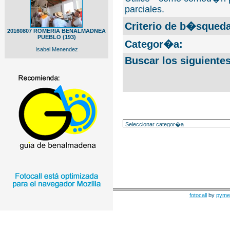
parciales.
Criterio de b�squeda
20160807 ROMERIA BENALMADNEA
PUEBLO (193)
Categor�a:
Isabel Menendez
Buscar los siguiente
fotocall
by
pyme