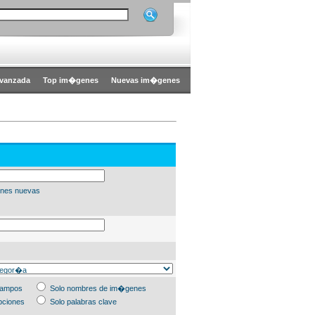
vanzada
Top im�genes
Nuevas im�genes
nes nuevas
campos
Solo nombres de im�genes
pciones
Solo palabras clave