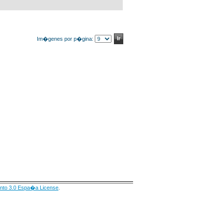
Im�genes por p�gina:
nto 3.0 Espa�a License
.