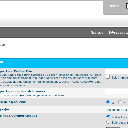
Buscar:
Registro
B�squeda a
car
ar
ueda de Palabra Clave:
 usar AND para definir palabras que deben estar en los resultados, OR para
Solo im�ge
ir palabras alternativas que pueden aparecer en los resultados y NOT para
ir palabras que no quiere ver en los resultados. Utilice * como comod�n para
raciones parciales.
ueda por nombre del usuario:
ce * como comod�n para comparaciones parciales.
erio de b�squeda:
O
Y
gor�a:
ar los siguientes campos:
Todos los 
Solo descri