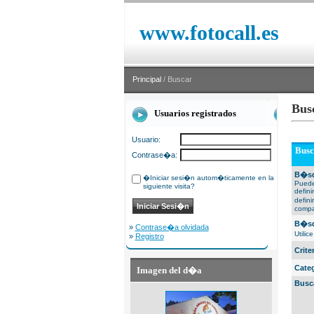
www.fotocall.es
Principal
/ Buscar
Bus
Usuarios registrados
Usuario:
Busc
Contrase�a:
B�sq
�Iniciar sesi�n autom�ticamente en la
Puede
siguiente visita?
defin
defin
compa
B�sq
»
Contrase�a olvidada
Utili
»
Registro
Crit
Cate
Imagen del d�a
Busc