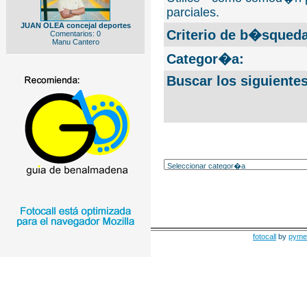
parciales.
JUAN OLEA concejal deportes
Criterio de b�squeda
Comentarios: 0
Manu Cantero
Categor�a:
Buscar los siguiente
fotocall
by
pyme