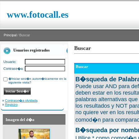
www.fotocall.es
Principal
/ Buscar
Buscar
Usuarios registrados
Usuario:
Buscar
Contrase�a:
B�squeda de Palabra
�Iniciar sesi�n autom�ticamente en la
siguiente visita?
Puede usar AND para defi
deben estar en los result
palabras alternativas qu
»
Contrase�a olvidada
»
Registro
los resultados y NOT para
no quiere ver en los resul
comod�n para comparaci
Imagen del d�a
B�squeda por nombre
Utilice * como comod�n 