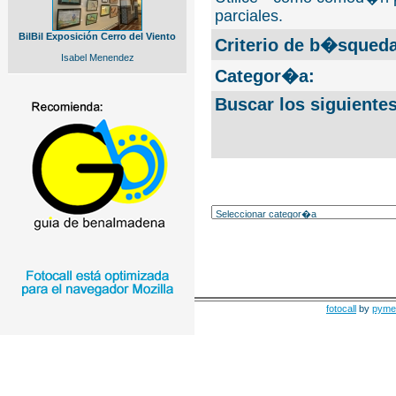
parciales.
BilBil Exposición Cerro del Viento
Criterio de b�squeda
Isabel Menendez
Categor�a:
Buscar los siguiente
fotocall
by
pyme