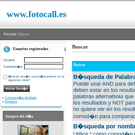
www.fotocall.es
Principal
/ Buscar
Buscar
Usuarios registrados
Usuario:
Buscar
Contrase�a:
B�squeda de Palabra
�Iniciar sesi�n autom�ticamente en la
siguiente visita?
Puede usar AND para defi
deben estar en los result
palabras alternativas qu
»
Contrase�a olvidada
»
Registro
los resultados y NOT para
no quiere ver en los resul
comod�n para comparaci
Imagen del d�a
B�squeda por nombre
Utilice * como comod�n 