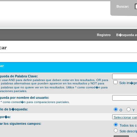
Buscar:
Registro
B�squeda a
car
ar
ueda de Palabra Clave:
 usar AND para definir palabras que deben estar en los resultados, OR para
Solo im�ge
ir palabras alternativas que pueden aparecer en los resultados y NOT para
ir palabras que no quiere ver en los resultados. Utilice * como comod�n para
raciones parciales.
ueda por nombre del usuario:
ce * como comod�n para comparaciones parciales.
erio de b�squeda:
O
Y
gor�a:
ar los siguientes campos:
Todos los 
Solo descri