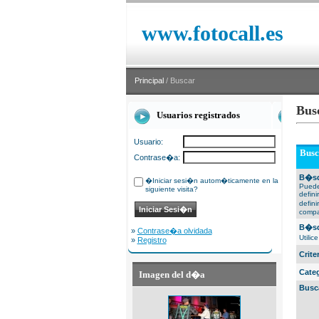
www.fotocall.es
Principal
/ Buscar
Bus
Usuarios registrados
Usuario:
Busc
Contrase�a:
B�sq
�Iniciar sesi�n autom�ticamente en la
Puede
siguiente visita?
defin
defin
compa
B�sq
»
Contrase�a olvidada
Utili
»
Registro
Crit
Cate
Imagen del d�a
Busc