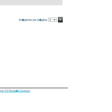
Im�genes por p�gina:
nto 3.0 Espa�a License
.