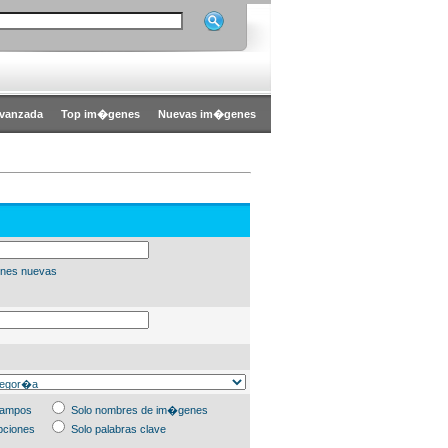
vanzada
Top im�genes
Nuevas im�genes
nes nuevas
campos
Solo nombres de im�genes
pciones
Solo palabras clave