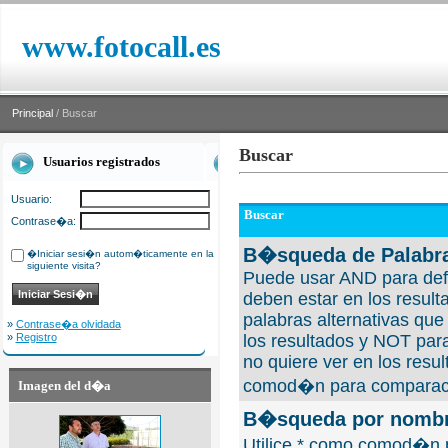
www.fotocall.es
Principal
/ Buscar
Buscar
Usuarios registrados
Usuario:
Buscar
Contrase�a:
B�squeda de Palabra
�Iniciar sesi�n autom�ticamente en la
siguiente visita?
Puede usar AND para defi
deben estar en los result
palabras alternativas qu
»
Contrase�a olvidada
»
Registro
los resultados y NOT para
no quiere ver en los resul
comod�n para comparaci
Imagen del d�a
B�squeda por nombre
Utilice * como comod�n 