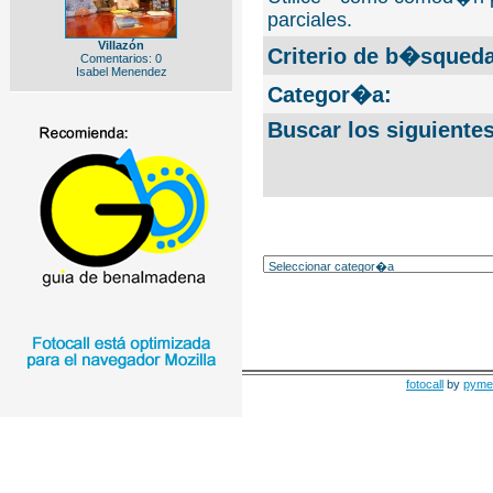
parciales.
Villazón
Criterio de b�squeda
Comentarios: 0
Isabel Menendez
Categor�a:
Buscar los siguiente
fotocall
by
pyme