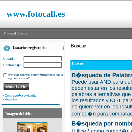
www.fotocall.es
Principal
/ Buscar
Buscar
Usuarios registrados
Usuario:
Buscar
Contrase�a:
B�squeda de Palabra
�Iniciar sesi�n autom�ticamente en la
siguiente visita?
Puede usar AND para defi
deben estar en los result
palabras alternativas qu
»
Contrase�a olvidada
»
Registro
los resultados y NOT para
no quiere ver en los resul
comod�n para comparaci
Imagen del d�a
B�squeda por nombre
Utilice * como comod�n 