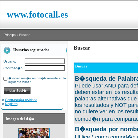
www.fotocall.es
Principal
/ Buscar
Buscar
Usuarios registrados
Usuario:
Buscar
Contrase�a:
B�squeda de Palabra
�Iniciar sesi�n autom�ticamente en la
siguiente visita?
Puede usar AND para defi
deben estar en los result
palabras alternativas qu
»
Contrase�a olvidada
»
Registro
los resultados y NOT para
no quiere ver en los resul
comod�n para comparaci
Imagen del d�a
B�squeda por nombre
Utilice * como comod�n 