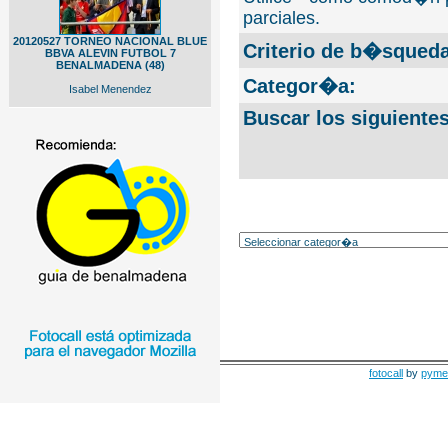
parciales.
20120527 TORNEO NACIONAL BLUE
Criterio de b�squeda
BBVA ALEVIN FUTBOL 7
BENALMADENA (48)
Categor�a:
Isabel Menendez
Buscar los siguiente
fotocall
by
pyme