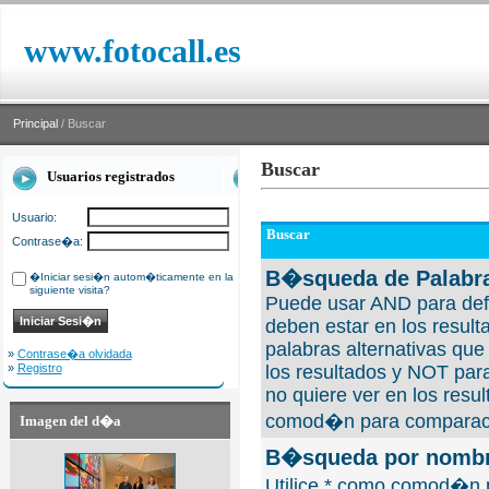
www.fotocall.es
Principal
/ Buscar
Buscar
Usuarios registrados
Usuario:
Buscar
Contrase�a:
B�squeda de Palabra
�Iniciar sesi�n autom�ticamente en la
siguiente visita?
Puede usar AND para defi
deben estar en los result
palabras alternativas qu
»
Contrase�a olvidada
»
Registro
los resultados y NOT para
no quiere ver en los resul
comod�n para comparaci
Imagen del d�a
B�squeda por nombre
Utilice * como comod�n 