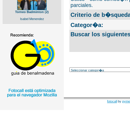
parciales.
Torneo Badminton (2)
Criterio de b�squeda
Isabel Menendez
Categor�a:
Buscar los siguiente
fotocall
by
pyme