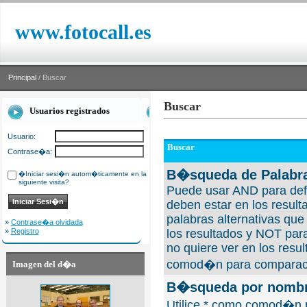
www.fotocall.es
Principal
/ Buscar
Buscar
Usuarios registrados
Usuario:
Buscar
Contrase�a:
B�squeda de Palabra
�Iniciar sesi�n autom�ticamente en la
siguiente visita?
Puede usar AND para defi
deben estar en los result
palabras alternativas qu
»
Contrase�a olvidada
»
Registro
los resultados y NOT para
no quiere ver en los resul
comod�n para comparaci
Imagen del d�a
B�squeda por nombre
Utilice * como comod�n 