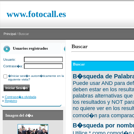
www.fotocall.es
Principal
/ Buscar
Buscar
Usuarios registrados
Usuario:
Buscar
Contrase�a:
B�squeda de Palabra
�Iniciar sesi�n autom�ticamente en la
siguiente visita?
Puede usar AND para defi
deben estar en los result
palabras alternativas qu
»
Contrase�a olvidada
»
Registro
los resultados y NOT para
no quiere ver en los resul
comod�n para comparaci
Imagen del d�a
B�squeda por nombre
Utilice * como comod�n 