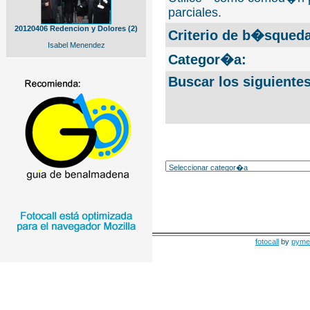
parciales.
20120406 Redencion y Dolores (2)
Criterio de b�squeda
Isabel Menendez
Categor�a:
Buscar los siguiente
fotocall
by
pyme