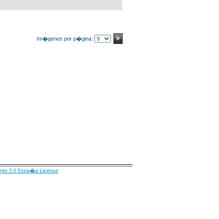
Im�genes por p�gina:
nto 3.0 Espa�a License
.