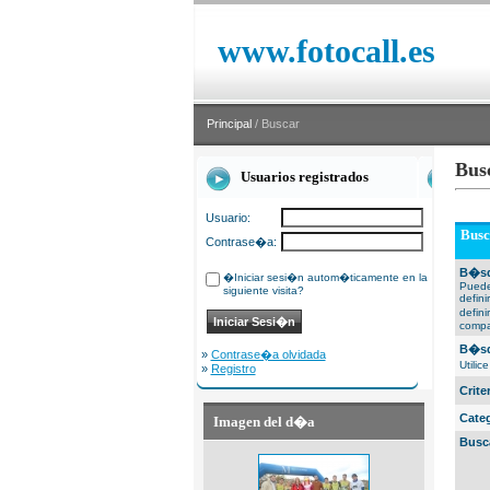
www.fotocall.es
Principal
/ Buscar
Bus
Usuarios registrados
Usuario:
Busc
Contrase�a:
B�sq
�Iniciar sesi�n autom�ticamente en la
Puede
siguiente visita?
defin
defin
compa
B�sq
»
Contrase�a olvidada
Utili
»
Registro
Crit
Cate
Imagen del d�a
Busc