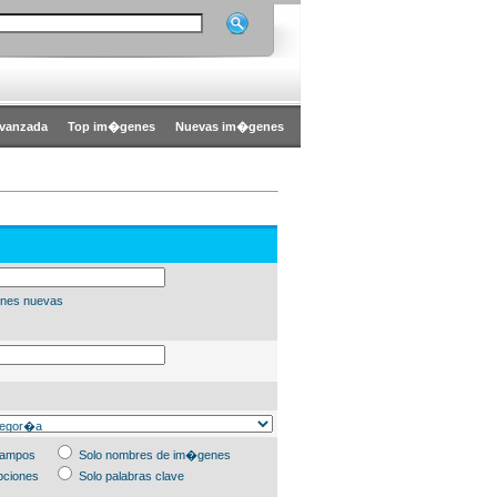
vanzada
Top im�genes
Nuevas im�genes
nes nuevas
campos
Solo nombres de im�genes
pciones
Solo palabras clave