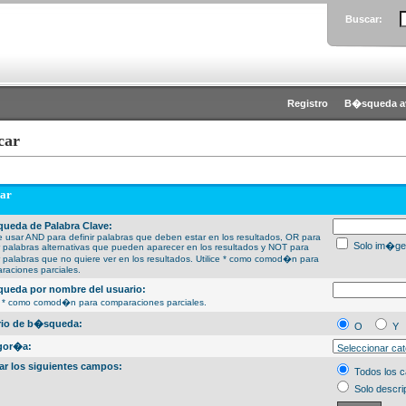
Buscar:
Registro
B�squeda a
car
ar
ueda de Palabra Clave:
 usar AND para definir palabras que deben estar en los resultados, OR para
Solo im�ge
ir palabras alternativas que pueden aparecer en los resultados y NOT para
ir palabras que no quiere ver en los resultados. Utilice * como comod�n para
raciones parciales.
ueda por nombre del usuario:
ce * como comod�n para comparaciones parciales.
erio de b�squeda:
O
Y
gor�a:
ar los siguientes campos:
Todos los 
Solo descri