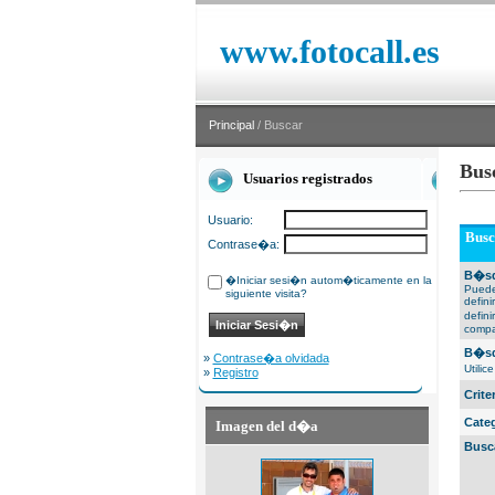
www.fotocall.es
Principal
/ Buscar
Bus
Usuarios registrados
Usuario:
Busc
Contrase�a:
B�sq
�Iniciar sesi�n autom�ticamente en la
Puede
siguiente visita?
defin
defin
compa
B�sq
»
Contrase�a olvidada
Utili
»
Registro
Crit
Cate
Imagen del d�a
Busc