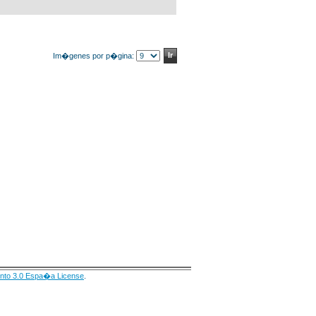
Im�genes por p�gina:
nto 3.0 Espa�a License
.