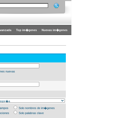
vanzada
Top im�genes
Nuevas im�genes
nes nuevas
campos
Solo nombres de im�genes
pciones
Solo palabras clave