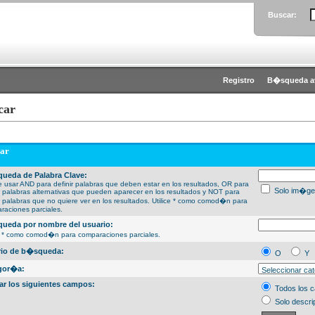
Buscar:
Registro
B�squeda a
car
ar
ueda de Palabra Clave:
 usar AND para definir palabras que deben estar en los resultados, OR para
Solo im�ge
ir palabras alternativas que pueden aparecer en los resultados y NOT para
ir palabras que no quiere ver en los resultados. Utilice * como comod�n para
raciones parciales.
ueda por nombre del usuario:
ce * como comod�n para comparaciones parciales.
erio de b�squeda:
O
Y
gor�a:
ar los siguientes campos:
Todos los 
Solo descri