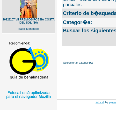
parciales.
Criterio de b�squeda
20121107 VII PREMIOS POESIA COSTA
Categor�a:
DEL SOL (16)
Isabel Menendez
Buscar los siguiente
fotocall
by
pyme