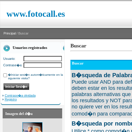
www.fotocall.es
Principal
/ Buscar
Buscar
Usuarios registrados
Usuario:
Buscar
Contrase�a:
B�squeda de Palabra
�Iniciar sesi�n autom�ticamente en la
siguiente visita?
Puede usar AND para defi
deben estar en los result
palabras alternativas qu
»
Contrase�a olvidada
»
Registro
los resultados y NOT para
no quiere ver en los resul
comod�n para comparaci
Imagen del d�a
B�squeda por nombre
Utilice * como comod�n 