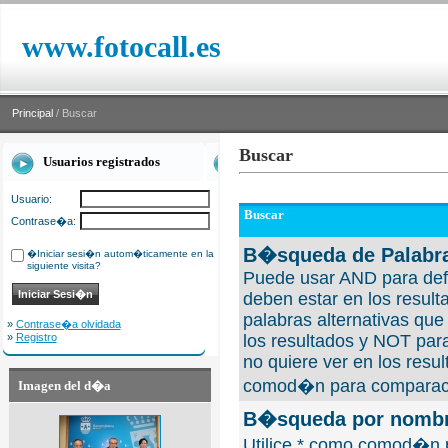
www.fotocall.es
Principal
/ Buscar
Buscar
Usuarios registrados
Usuario:
Buscar
Contrase�a:
B�squeda de Palabra
�Iniciar sesi�n autom�ticamente en la
siguiente visita?
Puede usar AND para defi
deben estar en los result
palabras alternativas qu
»
Contrase�a olvidada
»
Registro
los resultados y NOT para
no quiere ver en los resul
comod�n para comparaci
Imagen del d�a
B�squeda por nombre
Utilice * como comod�n 