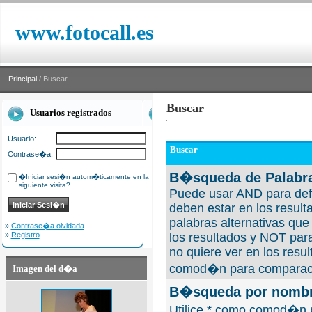
www.fotocall.es
Principal
/ Buscar
Buscar
Usuarios registrados
Usuario:
Buscar
Contrase�a:
B�squeda de Palabra
�Iniciar sesi�n autom�ticamente en la
siguiente visita?
Puede usar AND para defi
deben estar en los result
palabras alternativas qu
»
Contrase�a olvidada
»
Registro
los resultados y NOT para
no quiere ver en los resul
comod�n para comparaci
Imagen del d�a
B�squeda por nombre
Utilice * como comod�n 