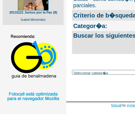
parciales.
20131121 Juntos por la Paz (8)
Criterio de b�squeda
Isabel Menendez
Categor�a:
Buscar los siguiente
fotocall
by
pyme