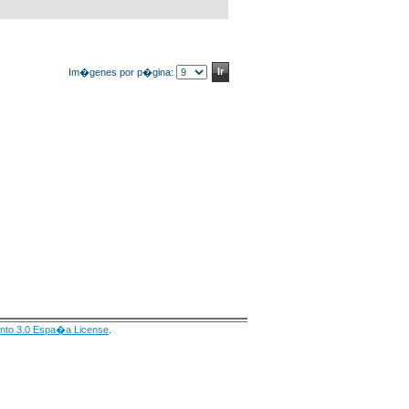
Im�genes por p�gina:
nto 3.0 Espa�a License
.