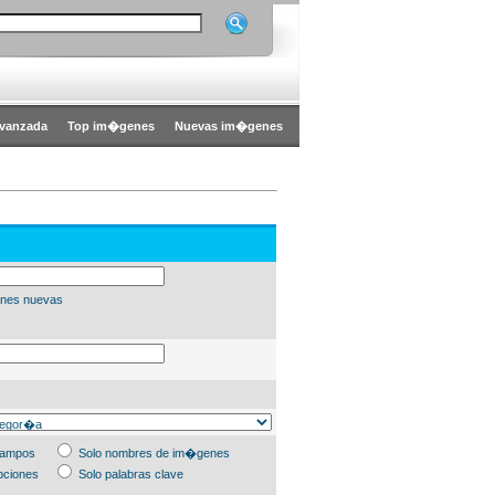
vanzada
Top im�genes
Nuevas im�genes
nes nuevas
campos
Solo nombres de im�genes
pciones
Solo palabras clave