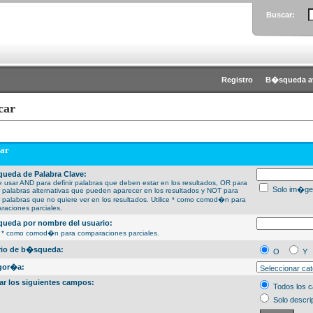
Buscar:
Registro
B�squeda a
car
ar
ueda de Palabra Clave:
 usar AND para definir palabras que deben estar en los resultados, OR para
Solo im�ge
ir palabras alternativas que pueden aparecer en los resultados y NOT para
ir palabras que no quiere ver en los resultados. Utilice * como comod�n para
raciones parciales.
ueda por nombre del usuario:
ce * como comod�n para comparaciones parciales.
erio de b�squeda:
O
Y
gor�a:
ar los siguientes campos:
Todos los 
Solo descri