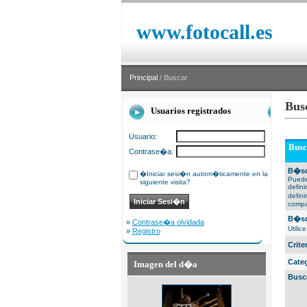
www.fotocall.es
Principal
/ Buscar
Bus
Usuarios registrados
Usuario:
Busc
Contrase�a:
B�sq
�Iniciar sesi�n autom�ticamente en la
Puede
siguiente visita?
defin
defin
compa
B�sq
»
Contrase�a olvidada
Utili
»
Registro
Crit
Cate
Imagen del d�a
Busc