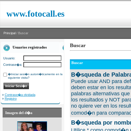
www.fotocall.es
Principal
/ Buscar
Buscar
Usuarios registrados
Usuario:
Buscar
Contrase�a:
B�squeda de Palabra
�Iniciar sesi�n autom�ticamente en la
siguiente visita?
Puede usar AND para defi
deben estar en los result
palabras alternativas qu
»
Contrase�a olvidada
»
Registro
los resultados y NOT para
no quiere ver en los resul
comod�n para comparaci
Imagen del d�a
B�squeda por nombre
Utilice * como comod�n 