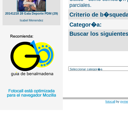
parciales.
Criterio de b�squeda
20141218 28 Gala Deporte PDM (29)
Isabel Menendez
Categor�a:
Buscar los siguiente
fotocall
by
pyme