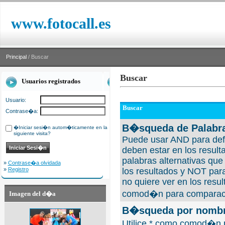
www.fotocall.es
Principal
/ Buscar
Buscar
Usuarios registrados
Usuario:
Buscar
Contrase�a:
B�squeda de Palabra
�Iniciar sesi�n autom�ticamente en la
siguiente visita?
Puede usar AND para defi
deben estar en los result
palabras alternativas qu
»
Contrase�a olvidada
»
Registro
los resultados y NOT para
no quiere ver en los resul
comod�n para comparaci
Imagen del d�a
B�squeda por nombre
Utilice * como comod�n 