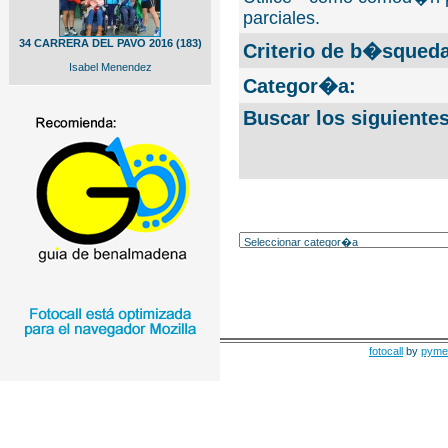
parciales.
34 CARRERA DEL PAVO 2016 (183)
Criterio de b�squeda
Isabel Menendez
Categor�a:
Buscar los siguiente
fotocall
by
pyme