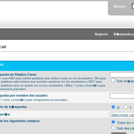
Buscar:
Registro
B�squeda a
car
ar
ueda de Palabra Clave:
 usar AND para definir palabras que deben estar en los resultados, OR para
Solo im�ge
ir palabras alternativas que pueden aparecer en los resultados y NOT para
ir palabras que no quiere ver en los resultados. Utilice * como comod�n para
raciones parciales.
ueda por nombre del usuario:
ce * como comod�n para comparaciones parciales.
erio de b�squeda:
O
Y
gor�a:
ar los siguientes campos:
Todos los 
Solo descri