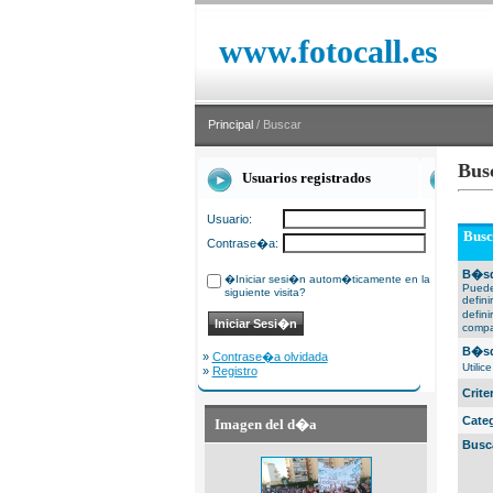
www.fotocall.es
Principal
/ Buscar
Bus
Usuarios registrados
Usuario:
Busc
Contrase�a:
B�sq
�Iniciar sesi�n autom�ticamente en la
Puede
siguiente visita?
defin
defin
compa
B�sq
»
Contrase�a olvidada
Utili
»
Registro
Crit
Cate
Imagen del d�a
Busc