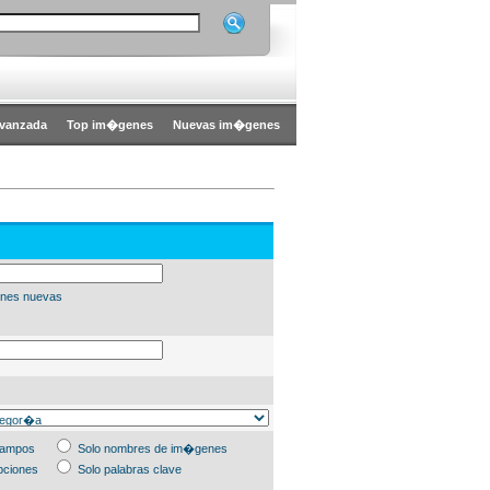
vanzada
Top im�genes
Nuevas im�genes
nes nuevas
campos
Solo nombres de im�genes
pciones
Solo palabras clave