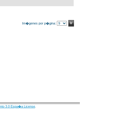
Im�genes por p�gina:
nto 3.0 Espa�a License
.