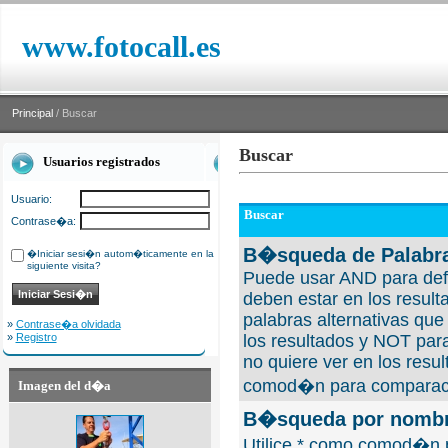
www.fotocall.es
Principal
/ Buscar
Buscar
Usuarios registrados
Usuario:
Buscar
Contrase�a:
B�squeda de Palabra
�Iniciar sesi�n autom�ticamente en la
siguiente visita?
Puede usar AND para defi
deben estar en los result
palabras alternativas qu
»
Contrase�a olvidada
»
Registro
los resultados y NOT para
no quiere ver en los resul
comod�n para comparaci
Imagen del d�a
B�squeda por nombre
Utilice * como comod�n 