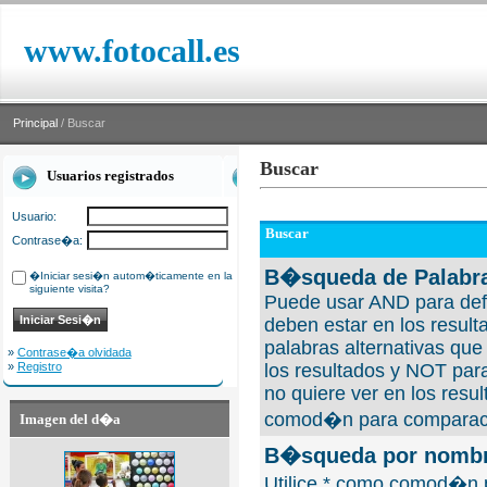
www.fotocall.es
Principal
/ Buscar
Buscar
Usuarios registrados
Usuario:
Buscar
Contrase�a:
B�squeda de Palabra
�Iniciar sesi�n autom�ticamente en la
siguiente visita?
Puede usar AND para defi
deben estar en los result
palabras alternativas qu
»
Contrase�a olvidada
»
Registro
los resultados y NOT para
no quiere ver en los resul
comod�n para comparaci
Imagen del d�a
B�squeda por nombre
Utilice * como comod�n 