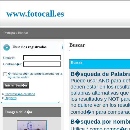
www.fotocall.es
Principal
/ Buscar
Buscar
Usuarios registrados
Usuario:
Buscar
Contrase�a:
B�squeda de Palabra
�Iniciar sesi�n autom�ticamente en la
siguiente visita?
Puede usar AND para defi
deben estar en los result
palabras alternativas qu
»
Contrase�a olvidada
»
Registro
los resultados y NOT para
no quiere ver en los resul
comod�n para comparaci
Imagen del d�a
B�squeda por nombre
Utilice * como comod�n 