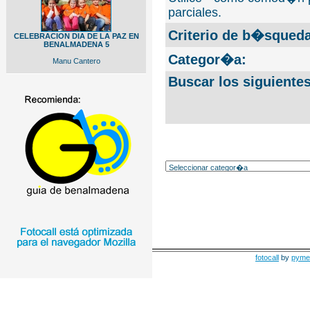
parciales.
Criterio de b�squeda
CELEBRACION DIA DE LA PAZ EN
BENALMADENA 5
Categor�a:
Manu Cantero
Buscar los siguiente
fotocall
by
pyme