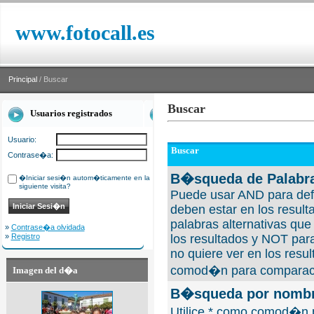
www.fotocall.es
Principal
/ Buscar
Buscar
Usuarios registrados
Usuario:
Buscar
Contrase�a:
B�squeda de Palabra
�Iniciar sesi�n autom�ticamente en la
siguiente visita?
Puede usar AND para defi
deben estar en los result
palabras alternativas qu
»
Contrase�a olvidada
»
Registro
los resultados y NOT para
no quiere ver en los resul
comod�n para comparaci
Imagen del d�a
B�squeda por nombre
Utilice * como comod�n 