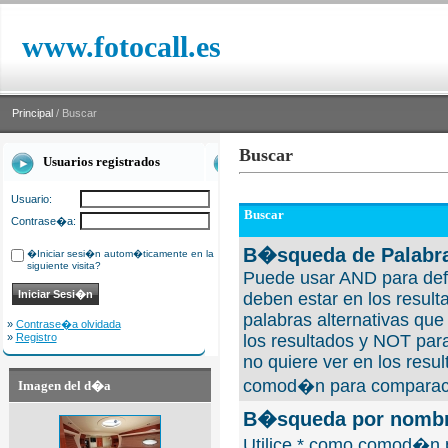
www.fotocall.es
Principal
/ Buscar
Buscar
Usuarios registrados
Usuario:
Buscar
Contrase�a:
B�squeda de Palabra
�Iniciar sesi�n autom�ticamente en la
siguiente visita?
Puede usar AND para defi
deben estar en los result
palabras alternativas qu
»
Contrase�a olvidada
»
Registro
los resultados y NOT para
no quiere ver en los resul
comod�n para comparaci
Imagen del d�a
B�squeda por nombre
Utilice * como comod�n 