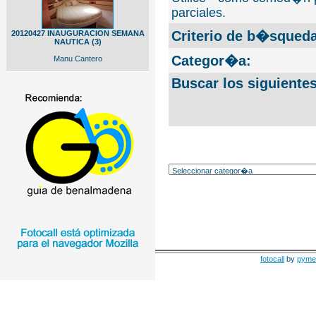
parciales.
Criterio de b�squeda
20120427 INAUGURACION SEMANA
NAUTICA (3)
Categor�a:
Manu Cantero
Buscar los siguiente
fotocall
by
pyme