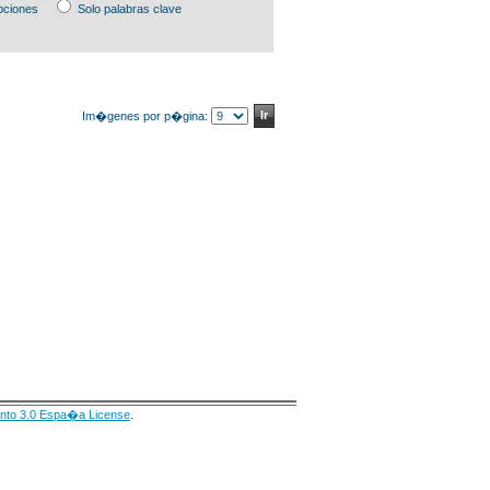
pciones
Solo palabras clave
Im�genes por p�gina:
nto 3.0 Espa�a License
.