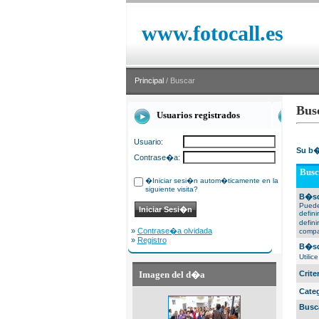
www.fotocall.es
Principal
/ Buscar
Bus
Usuarios registrados
Usuario:
Su b�
Contrase�a:
Busc
�Iniciar sesi�n autom�ticamente en la
siguiente visita?
B�sq
Puede
defin
defin
»
Contrase�a olvidada
compa
»
Registro
B�sq
Utili
Imagen del d�a
Crit
Cate
Busc