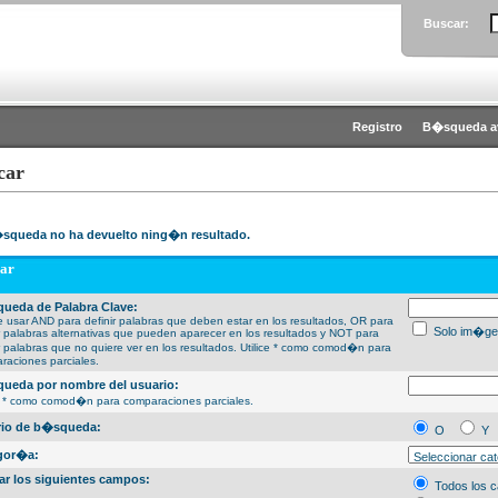
Buscar:
Registro
B�squeda a
car
squeda no ha devuelto ning�n resultado.
ar
ueda de Palabra Clave:
 usar AND para definir palabras que deben estar en los resultados, OR para
Solo im�ge
ir palabras alternativas que pueden aparecer en los resultados y NOT para
ir palabras que no quiere ver en los resultados. Utilice * como comod�n para
raciones parciales.
ueda por nombre del usuario:
ce * como comod�n para comparaciones parciales.
erio de b�squeda:
O
Y
gor�a:
ar los siguientes campos:
Todos los 