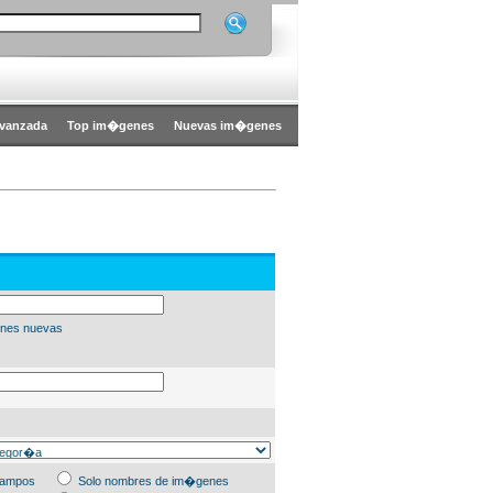
vanzada
Top im�genes
Nuevas im�genes
nes nuevas
campos
Solo nombres de im�genes