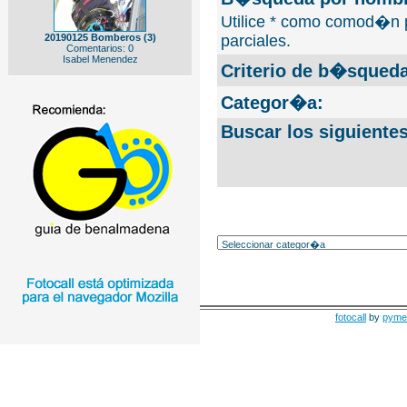
Utilice * como comod�n 
20190125 Bomberos (3)
parciales.
Comentarios: 0
Isabel Menendez
Criterio de b�squeda
Categor�a:
Buscar los siguiente
fotocall
by
pyme