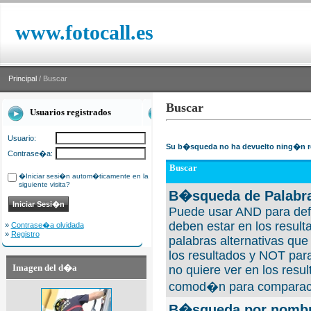
www.fotocall.es
Principal
/ Buscar
Buscar
Usuarios registrados
Usuario:
Su b�squeda no ha devuelto ning�n r
Contrase�a:
Buscar
�Iniciar sesi�n autom�ticamente en la
siguiente visita?
B�squeda de Palabra
Puede usar AND para defi
deben estar en los result
»
Contrase�a olvidada
»
Registro
palabras alternativas qu
los resultados y NOT para
Imagen del d�a
no quiere ver en los resul
comod�n para comparaci
B�squeda por nombre