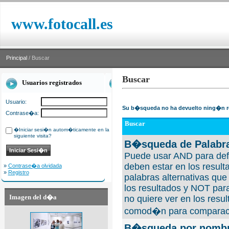
www.fotocall.es
Principal
/ Buscar
Buscar
Usuarios registrados
Usuario:
Su b�squeda no ha devuelto ning�n r
Contrase�a:
Buscar
�Iniciar sesi�n autom�ticamente en la
siguiente visita?
B�squeda de Palabra
Puede usar AND para defi
deben estar en los result
»
Contrase�a olvidada
»
Registro
palabras alternativas qu
los resultados y NOT para
Imagen del d�a
no quiere ver en los resul
comod�n para comparaci
B�squeda por nombre