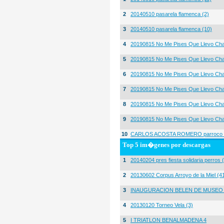
2
20140510 pasarela flamenca (2)
3
20140510 pasarela flamenca (10)
4
20190815 No Me Pises Que Llevo Cha
5
20190815 No Me Pises Que Llevo Cha
6
20190815 No Me Pises Que Llevo Cha
7
20190815 No Me Pises Que Llevo Cha
8
20190815 No Me Pises Que Llevo Cha
9
20190815 No Me Pises Que Llevo Cha
10
CARLOS ACOSTA ROMERO parroco igl
Top 5 im�genes por descargas
1
20140204 pres fiesta solidaria perros 
2
20130602 Corpus Arroyo de la Miel (4
3
INAUGURACION BELEN DE MUSEO
4
20130120 Torneo Vela (3)
5
I TRIATLON BENALMADENA 4