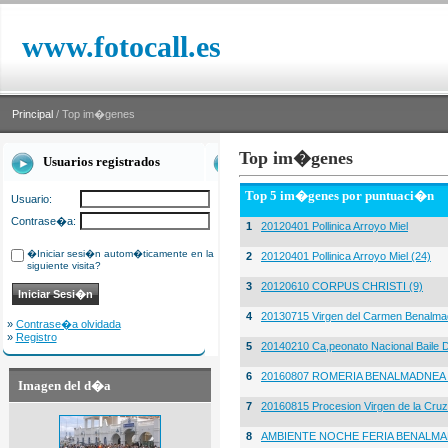
www.fotocall.es
Principal
/ Top im�genes
Top im�genes
Usuarios registrados
Top 5 im�genes por puntuaci�n
Usuario:
Contrase�a:
1
20120401 Pollinica Arroyo Miel
�Iniciar sesi�n autom�ticamente en la
2
20120401 Pollinica Arroyo Miel (24)
siguiente visita?
3
20120610 CORPUS CHRISTI (9)
4
20130715 Virgen del Carmen Benalma
»
Contrase�a olvidada
»
Registro
5
20140210 Ca,peonato Nacional Baile D
6
20160807 ROMERIA BENALMADNEA 
Imagen del d�a
7
20160815 Procesion Virgen de la Cruz
8
AMBIENTE NOCHE FERIA BENALMA