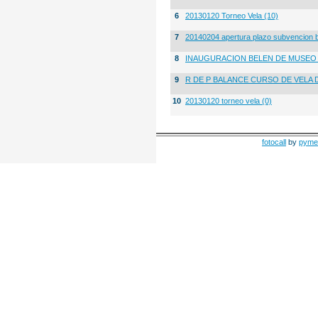
6
20130120 Torneo Vela (10)
7
20140204 apertura plazo subvencion 
8
INAUGURACION BELEN DE MUSE
9
R DE P BALANCE CURSO DE VELA 
10
20130120 torneo vela (0)
fotocall
by
pyme