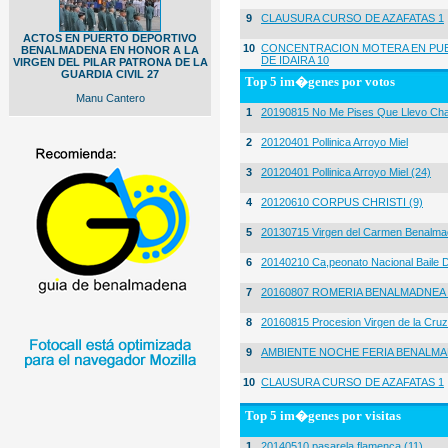
9
CLAUSURA CURSO DE AZAFATAS 1
ACTOS EN PUERTO DEPORTIVO
10
CONCENTRACION MOTERA EN PUE
BENALMADENA EN HONOR A LA
DE IDAIRA 10
VIRGEN DEL PILAR PATRONA DE LA
GUARDIA CIVIL 27
Top 5 im�genes por votos
Manu Cantero
1
20190815 No Me Pises Que Llevo Cha
2
20120401 Pollinica Arroyo Miel
3
20120401 Pollinica Arroyo Miel (24)
4
20120610 CORPUS CHRISTI (9)
5
20130715 Virgen del Carmen Benalma
6
20140210 Ca,peonato Nacional Baile D
7
20160807 ROMERIA BENALMADNEA 
8
20160815 Procesion Virgen de la Cruz
9
AMBIENTE NOCHE FERIA BENALMA
10
CLAUSURA CURSO DE AZAFATAS 1
Top 5 im�genes por visitas
1
20140510 pasarela flamenca (11)