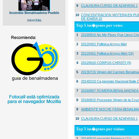
9
CLAUSURA CURSO DE AZAFATAS 1
Incendio Benalmadena Pueblo
10
CONCENTRACION MOTERA EN PUE
DE IDAIRA 10
lolom3dia
Top 5 im�genes por votos
1
20190815 No Me Pises Que Llevo Cha
2
20120401 Pollinica Arroyo Miel
3
20120401 Pollinica Arroyo Miel (24)
4
20120610 CORPUS CHRISTI (9)
5
20130715 Virgen del Carmen Benalma
6
20140210 Ca,peonato Nacional Baile D
7
20160807 ROMERIA BENALMADNEA 
8
20160815 Procesion Virgen de la Cruz
9
AMBIENTE NOCHE FERIA BENALMA
10
CLAUSURA CURSO DE AZAFATAS 1
Top 5 im�genes por visitas
1
20140510 pasarela flamenca (11)