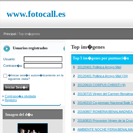
www.fotocall.es
Principal
/ Top im�genes
Top im�genes
Usuarios registrados
Top 5 im�genes por puntuaci�n
Usuario:
Contrase�a:
1
20120401 Pollinica Arroyo Miel
�Iniciar sesi�n autom�ticamente en la
2
20120401 Pollinica Arroyo Miel (24)
siguiente visita?
3
20120610 CORPUS CHRISTI (9)
4
20130715 Virgen del Carmen Benalma
»
Contrase�a olvidada
»
Registro
5
20140210 Ca,peonato Nacional Baile D
6
20160807 ROMERIA BENALMADNEA 
Imagen del d�a
7
20160815 Procesion Virgen de la Cruz
8
AMBIENTE NOCHE FERIA BENALMA