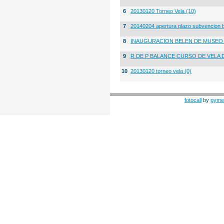
6
20130120 Torneo Vela (10)
7
20140204 apertura plazo subvencion 
8
INAUGURACION BELEN DE MUSE
9
R DE P BALANCE CURSO DE VELA 
10
20130120 torneo vela (0)
fotocall
by
pyme