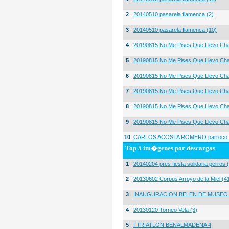
2
20140510 pasarela flamenca (2)
3
20140510 pasarela flamenca (10)
4
20190815 No Me Pises Que Llevo Cha
5
20190815 No Me Pises Que Llevo Cha
6
20190815 No Me Pises Que Llevo Cha
7
20190815 No Me Pises Que Llevo Cha
8
20190815 No Me Pises Que Llevo Cha
9
20190815 No Me Pises Que Llevo Cha
10
CARLOS ACOSTA ROMERO parroco igl
Top 5 im�genes por descargas
1
20140204 pres fiesta solidaria perros 
2
20130602 Corpus Arroyo de la Miel (4
3
INAUGURACION BELEN DE MUSEO
4
20130120 Torneo Vela (3)
5
I TRIATLON BENALMADENA 4