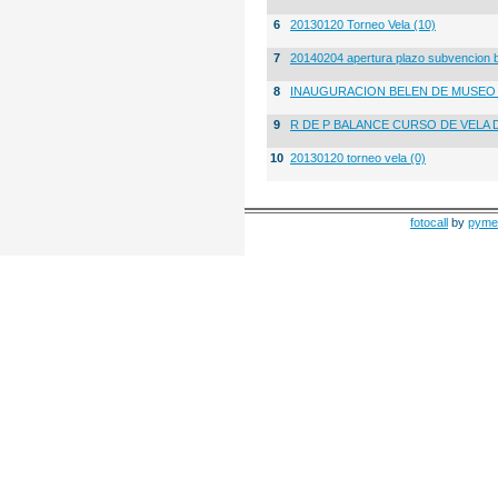
6
20130120 Torneo Vela (10)
7
20140204 apertura plazo subvencion 
8
INAUGURACION BELEN DE MUSE
9
R DE P BALANCE CURSO DE VELA 
10
20130120 torneo vela (0)
fotocall
by
pyme