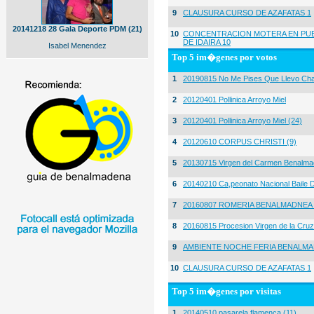
9
CLAUSURA CURSO DE AZAFATAS 1
20141218 28 Gala Deporte PDM (21)
10
CONCENTRACION MOTERA EN PUE
DE IDAIRA 10
Isabel Menendez
Top 5 im�genes por votos
1
20190815 No Me Pises Que Llevo Cha
2
20120401 Pollinica Arroyo Miel
3
20120401 Pollinica Arroyo Miel (24)
4
20120610 CORPUS CHRISTI (9)
5
20130715 Virgen del Carmen Benalma
6
20140210 Ca,peonato Nacional Baile D
7
20160807 ROMERIA BENALMADNEA 
8
20160815 Procesion Virgen de la Cruz
9
AMBIENTE NOCHE FERIA BENALMA
10
CLAUSURA CURSO DE AZAFATAS 1
Top 5 im�genes por visitas
1
20140510 pasarela flamenca (11)