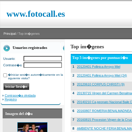
www.fotocall.es
Principal
/ Top im�genes
Top im�genes
Usuarios registrados
Top 5 im�genes por puntuaci�n
Usuario:
Contrase�a:
1
20120401 Pollinica Arroyo Miel
�Iniciar sesi�n autom�ticamente en la
2
20120401 Pollinica Arroyo Miel (24)
siguiente visita?
3
20120610 CORPUS CHRISTI (9)
4
20130715 Virgen del Carmen Benalma
»
Contrase�a olvidada
»
Registro
5
20140210 Ca,peonato Nacional Baile D
6
20160807 ROMERIA BENALMADNEA 
Imagen del d�a
7
20160815 Procesion Virgen de la Cruz
8
AMBIENTE NOCHE FERIA BENALMA