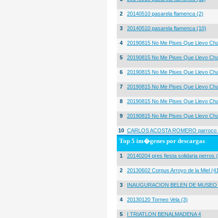
2
20140510 pasarela flamenca (2)
3
20140510 pasarela flamenca (10)
4
20190815 No Me Pises Que Llevo Cha
5
20190815 No Me Pises Que Llevo Cha
6
20190815 No Me Pises Que Llevo Cha
7
20190815 No Me Pises Que Llevo Cha
8
20190815 No Me Pises Que Llevo Cha
9
20190815 No Me Pises Que Llevo Cha
10
CARLOS ACOSTA ROMERO parroco igl
Top 5 im�genes por descargas
1
20140204 pres fiesta solidaria perros 
2
20130602 Corpus Arroyo de la Miel (4
3
INAUGURACION BELEN DE MUSEO
4
20130120 Torneo Vela (3)
5
I TRIATLON BENALMADENA 4