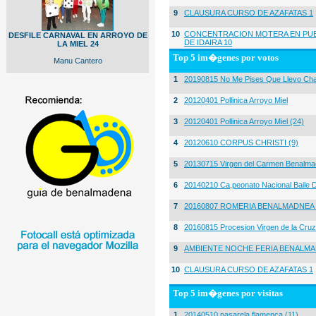
9
CLAUSURA CURSO DE AZAFATAS 1
10
CONCENTRACION MOTERA EN PUE
DESFILE CARNAVAL EN ARROYO DE
DE IDAIRA 10
LA MIEL 24
Top 5 im�genes por votos
Manu Cantero
1
20190815 No Me Pises Que Llevo Cha
2
20120401 Pollinica Arroyo Miel
3
20120401 Pollinica Arroyo Miel (24)
4
20120610 CORPUS CHRISTI (9)
5
20130715 Virgen del Carmen Benalma
6
20140210 Ca,peonato Nacional Baile D
7
20160807 ROMERIA BENALMADNEA 
8
20160815 Procesion Virgen de la Cruz
9
AMBIENTE NOCHE FERIA BENALMA
10
CLAUSURA CURSO DE AZAFATAS 1
Top 5 im�genes por visitas
1
20140510 pasarela flamenca (11)