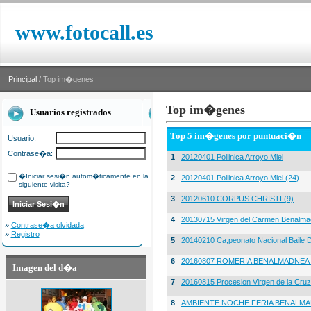
www.fotocall.es
Principal
/ Top im�genes
Top im�genes
Usuarios registrados
Top 5 im�genes por puntuaci�n
Usuario:
Contrase�a:
1
20120401 Pollinica Arroyo Miel
�Iniciar sesi�n autom�ticamente en la
2
20120401 Pollinica Arroyo Miel (24)
siguiente visita?
3
20120610 CORPUS CHRISTI (9)
4
20130715 Virgen del Carmen Benalma
»
Contrase�a olvidada
»
Registro
5
20140210 Ca,peonato Nacional Baile D
6
20160807 ROMERIA BENALMADNEA 
Imagen del d�a
7
20160815 Procesion Virgen de la Cruz
8
AMBIENTE NOCHE FERIA BENALMA