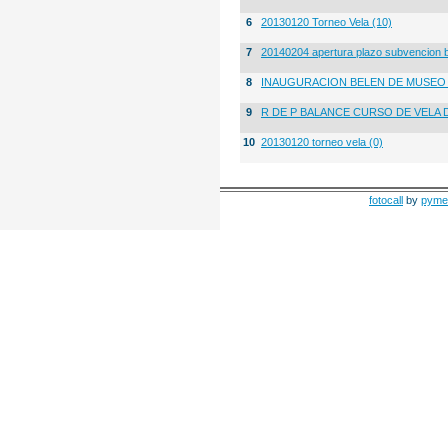
6
20130120 Torneo Vela (10)
7
20140204 apertura plazo subvencion 
8
INAUGURACION BELEN DE MUSE
9
R DE P BALANCE CURSO DE VELA 
10
20130120 torneo vela (0)
fotocall
by
pyme