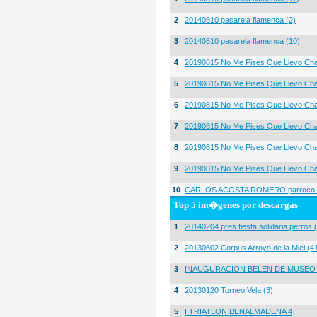
2
20140510 pasarela flamenca (2)
3
20140510 pasarela flamenca (10)
4
20190815 No Me Pises Que Llevo Cha
5
20190815 No Me Pises Que Llevo Cha
6
20190815 No Me Pises Que Llevo Cha
7
20190815 No Me Pises Que Llevo Cha
8
20190815 No Me Pises Que Llevo Cha
9
20190815 No Me Pises Que Llevo Cha
10
CARLOS ACOSTA ROMERO parroco igl
Top 5 im�genes por descargas
1
20140204 pres fiesta solidaria perros 
2
20130602 Corpus Arroyo de la Miel (4
3
INAUGURACION BELEN DE MUSEO
4
20130120 Torneo Vela (3)
5
I TRIATLON BENALMADENA 4