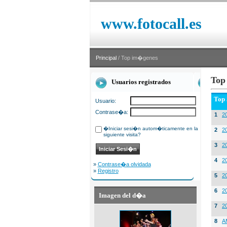
www.fotocall.es
Principal
/ Top im�genes
Top
Usuarios registrados
Top
Usuario:
Contrase�a:
1
20
�Iniciar sesi�n autom�ticamente en la
2
20
siguiente visita?
3
2
4
2
»
Contrase�a olvidada
»
Registro
5
2
6
2
Imagen del d�a
7
2
8
A