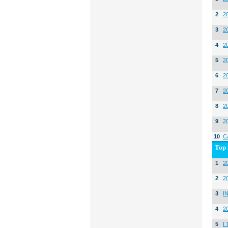
2
2
3
2
4
2
5
2
6
2
7
2
8
2
9
2
10
C
Top 
1
20
2
2
3
I
4
2
5
I