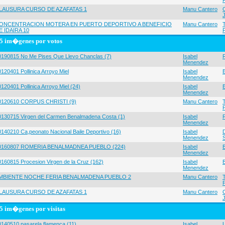
LAUSURA CURSO DE AZAFATAS 1
Manu Cantero
ONCENTRACION MOTERA EN PUERTO DEPORTIVO A BENEFICIO
Manu Cantero
E IDAIRA 10
5 im�genes por votos
0190815 No Me Pises Que Llevo Chanclas (7)
Isabel
Menendez
120401 Pollinica Arroyo Miel
Isabel
Menendez
120401 Pollinica Arroyo Miel (24)
Isabel
Menendez
0120610 CORPUS CHRISTI (9)
Manu Cantero
0130715 Virgen del Carmen Benalmadena Costa (1)
Isabel
Menendez
0140210 Ca,peonato Nacional Baile Deportivo (16)
Isabel
Menendez
0160807 ROMERIA BENALMADNEA PUEBLO (224)
Isabel
Menendez
0160815 Procesion Virgen de la Cruz (162)
Isabel
Menendez
MBIENTE NOCHE FERIA BENALMADENA PUEBLO 2
Manu Cantero
LAUSURA CURSO DE AZAFATAS 1
Manu Cantero
5 im�genes por visitas
0140510 pasarela flamenca (11)
Isabel