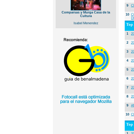
9
C
Comparsas y Murga Casa de la
10
C
Cultura
D
Isabel Menendez
Top 
1
2
2
20
3
20
4
2
5
2
6
2
7
2
8
2
9
A
10
C
Top 
1
2