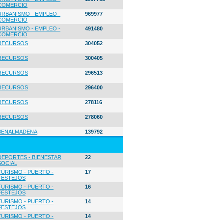
COMERCIO
URBANISMO - EMPLEO -
969977
COMERCIO
URBANISMO - EMPLEO -
491480
COMERCIO
RECURSOS
304052
RECURSOS
300405
RECURSOS
296513
RECURSOS
296400
RECURSOS
278116
RECURSOS
278060
BENALMADENA
139792
DEPORTES - BIENESTAR
22
SOCIAL
TURISMO - PUERTO -
17
FESTEJOS
TURISMO - PUERTO -
16
FESTEJOS
TURISMO - PUERTO -
14
FESTEJOS
TURISMO - PUERTO -
14