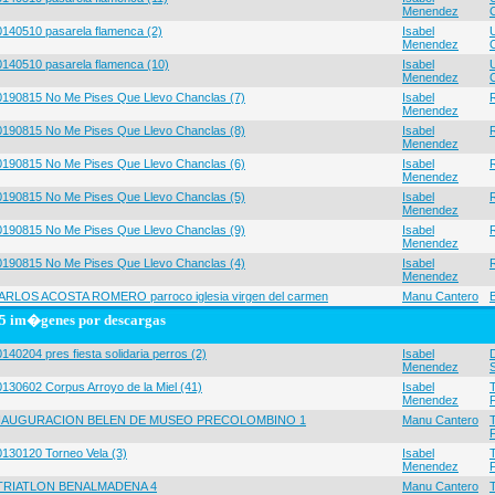
Menendez
0140510 pasarela flamenca (2)
Isabel
Menendez
0140510 pasarela flamenca (10)
Isabel
Menendez
0190815 No Me Pises Que Llevo Chanclas (7)
Isabel
Menendez
0190815 No Me Pises Que Llevo Chanclas (8)
Isabel
Menendez
0190815 No Me Pises Que Llevo Chanclas (6)
Isabel
Menendez
0190815 No Me Pises Que Llevo Chanclas (5)
Isabel
Menendez
0190815 No Me Pises Que Llevo Chanclas (9)
Isabel
Menendez
0190815 No Me Pises Que Llevo Chanclas (4)
Isabel
Menendez
ARLOS ACOSTA ROMERO parroco iglesia virgen del carmen
Manu Cantero
5 im�genes por descargas
140204 pres fiesta solidaria perros (2)
Isabel
Menendez
0130602 Corpus Arroyo de la Miel (41)
Isabel
Menendez
NAUGURACION BELEN DE MUSEO PRECOLOMBINO 1
Manu Cantero
0130120 Torneo Vela (3)
Isabel
Menendez
 TRIATLON BENALMADENA 4
Manu Cantero