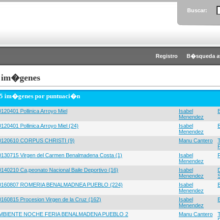
Buscar:
Registro
B�squeda a
 im�genes
 5 im�genes por puntuaci�n
120401 Pollinica Arroyo Miel
Isabel
Menendez
120401 Pollinica Arroyo Miel (24)
Isabel
Menendez
0120610 CORPUS CHRISTI (9)
Manu Cantero
0130715 Virgen del Carmen Benalmadena Costa (1)
Isabel
Menendez
0140210 Ca,peonato Nacional Baile Deportivo (16)
Isabel
Menendez
0160807 ROMERIA BENALMADNEA PUEBLO (224)
Isabel
Menendez
0160815 Procesion Virgen de la Cruz (162)
Isabel
Menendez
MBIENTE NOCHE FERIA BENALMADENA PUEBLO 2
Manu Cantero