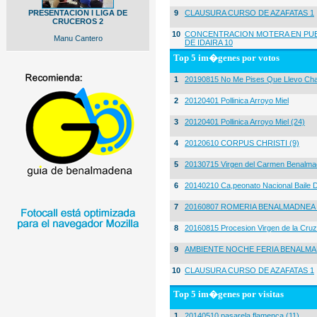
PRESENTACION I LIGA DE
9
CLAUSURA CURSO DE AZAFATAS 1
CRUCEROS 2
10
CONCENTRACION MOTERA EN PUE
Manu Cantero
DE IDAIRA 10
Top 5 im�genes por votos
1
20190815 No Me Pises Que Llevo Cha
2
20120401 Pollinica Arroyo Miel
3
20120401 Pollinica Arroyo Miel (24)
4
20120610 CORPUS CHRISTI (9)
5
20130715 Virgen del Carmen Benalma
6
20140210 Ca,peonato Nacional Baile D
7
20160807 ROMERIA BENALMADNEA 
8
20160815 Procesion Virgen de la Cruz
9
AMBIENTE NOCHE FERIA BENALMA
10
CLAUSURA CURSO DE AZAFATAS 1
Top 5 im�genes por visitas
1
20140510 pasarela flamenca (11)