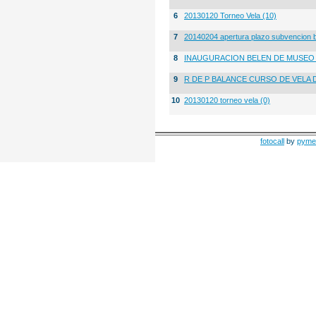
6
20130120 Torneo Vela (10)
7
20140204 apertura plazo subvencion 
8
INAUGURACION BELEN DE MUSE
9
R DE P BALANCE CURSO DE VELA 
10
20130120 torneo vela (0)
fotocall
by
pyme