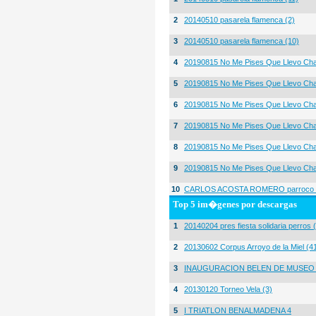
2
20140510 pasarela flamenca (2)
3
20140510 pasarela flamenca (10)
4
20190815 No Me Pises Que Llevo Cha
5
20190815 No Me Pises Que Llevo Cha
6
20190815 No Me Pises Que Llevo Cha
7
20190815 No Me Pises Que Llevo Cha
8
20190815 No Me Pises Que Llevo Cha
9
20190815 No Me Pises Que Llevo Cha
10
CARLOS ACOSTA ROMERO parroco igl
Top 5 im�genes por descargas
1
20140204 pres fiesta solidaria perros 
2
20130602 Corpus Arroyo de la Miel (4
3
INAUGURACION BELEN DE MUSEO
4
20130120 Torneo Vela (3)
5
I TRIATLON BENALMADENA 4