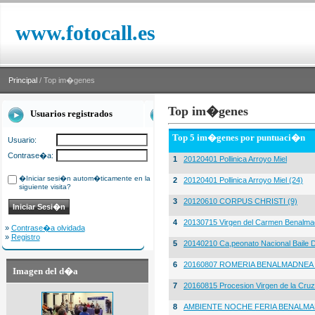
www.fotocall.es
Principal
/ Top im�genes
Top im�genes
Usuarios registrados
Top 5 im�genes por puntuaci�n
Usuario:
Contrase�a:
1
20120401 Pollinica Arroyo Miel
�Iniciar sesi�n autom�ticamente en la
2
20120401 Pollinica Arroyo Miel (24)
siguiente visita?
3
20120610 CORPUS CHRISTI (9)
4
20130715 Virgen del Carmen Benalma
»
Contrase�a olvidada
»
Registro
5
20140210 Ca,peonato Nacional Baile D
6
20160807 ROMERIA BENALMADNEA 
Imagen del d�a
7
20160815 Procesion Virgen de la Cruz
8
AMBIENTE NOCHE FERIA BENALMA