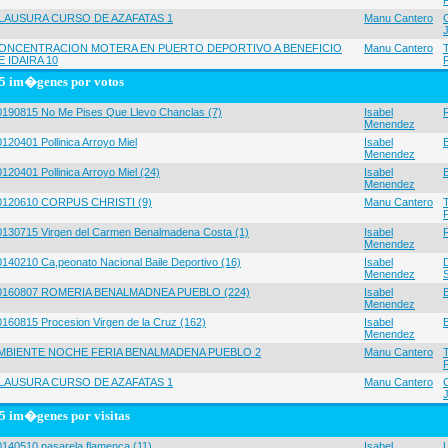
LAUSURA CURSO DE AZAFATAS 1
Manu Cantero
ONCENTRACION MOTERA EN PUERTO DEPORTIVO A BENEFICIO
Manu Cantero
E IDAIRA 10
5 im�genes por votos
0190815 No Me Pises Que Llevo Chanclas (7)
Isabel
Menendez
120401 Pollinica Arroyo Miel
Isabel
Menendez
120401 Pollinica Arroyo Miel (24)
Isabel
Menendez
0120610 CORPUS CHRISTI (9)
Manu Cantero
0130715 Virgen del Carmen Benalmadena Costa (1)
Isabel
Menendez
0140210 Ca,peonato Nacional Baile Deportivo (16)
Isabel
Menendez
0160807 ROMERIA BENALMADNEA PUEBLO (224)
Isabel
Menendez
0160815 Procesion Virgen de la Cruz (162)
Isabel
Menendez
MBIENTE NOCHE FERIA BENALMADENA PUEBLO 2
Manu Cantero
LAUSURA CURSO DE AZAFATAS 1
Manu Cantero
5 im�genes por visitas
0140510 pasarela flamenca (11)
Isabel