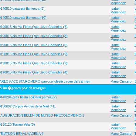
Menendez
0140510 pasarela flamenca (2)
Isabel
Menendez
0140510 pasarela flamenca (10)
Isabel
Menendez
0190815 No Me Pises Que Llevo Chanclas (7)
Isabel
Menendez
0190815 No Me Pises Que Llevo Chanclas (8)
Isabel
Menendez
0190815 No Me Pises Que Llevo Chanclas (6)
Isabel
Menendez
0190815 No Me Pises Que Llevo Chanclas (5)
Isabel
Menendez
0190815 No Me Pises Que Llevo Chanclas (9)
Isabel
Menendez
0190815 No Me Pises Que Llevo Chanclas (4)
Isabel
Menendez
ARLOS ACOSTA ROMERO parroco iglesia virgen del carmen
Manu Cantero
5 im�genes por descargas
140204 pres fiesta solidaria perros (2)
Isabel
Menendez
0130602 Corpus Arroyo de la Miel (41)
Isabel
Menendez
NAUGURACION BELEN DE MUSEO PRECOLOMBINO 1
Manu Cantero
0130120 Torneo Vela (3)
Isabel
Menendez
 TRIATLON BENALMADENA 4
Manu Cantero