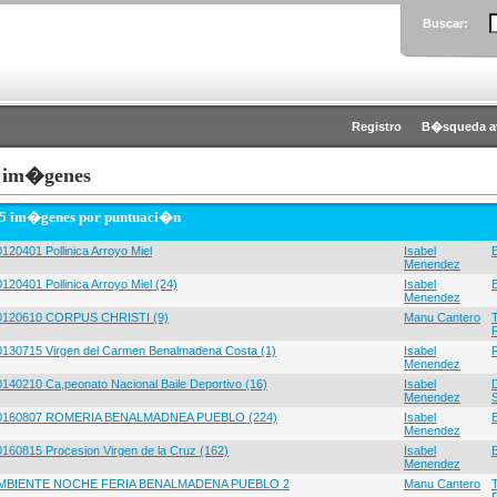
Buscar:
Registro
B�squeda a
 im�genes
 5 im�genes por puntuaci�n
120401 Pollinica Arroyo Miel
Isabel
Menendez
120401 Pollinica Arroyo Miel (24)
Isabel
Menendez
0120610 CORPUS CHRISTI (9)
Manu Cantero
0130715 Virgen del Carmen Benalmadena Costa (1)
Isabel
Menendez
0140210 Ca,peonato Nacional Baile Deportivo (16)
Isabel
Menendez
0160807 ROMERIA BENALMADNEA PUEBLO (224)
Isabel
Menendez
0160815 Procesion Virgen de la Cruz (162)
Isabel
Menendez
MBIENTE NOCHE FERIA BENALMADENA PUEBLO 2
Manu Cantero