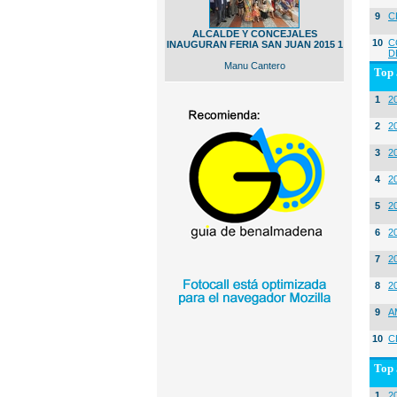
9
C
ALCALDE Y CONCEJALES
10
C
INAUGURAN FERIA SAN JUAN 2015 1
D
Manu Cantero
Top 
1
2
2
20
3
20
4
2
5
2
6
2
7
2
8
2
9
A
10
C
Top 
1
2