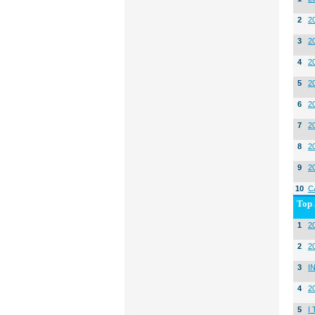
2
2
3
2
4
2
5
2
6
2
7
2
8
2
9
2
10
C
Top 
1
20
2
2
3
I
4
2
5
I