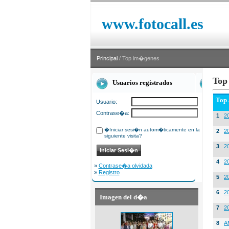
www.fotocall.es
Principal
/ Top im�genes
Top
Usuarios registrados
Top
Usuario:
Contrase�a:
1
20
�Iniciar sesi�n autom�ticamente en la
2
20
siguiente visita?
3
2
4
2
»
Contrase�a olvidada
»
Registro
5
2
6
2
Imagen del d�a
7
2
8
A