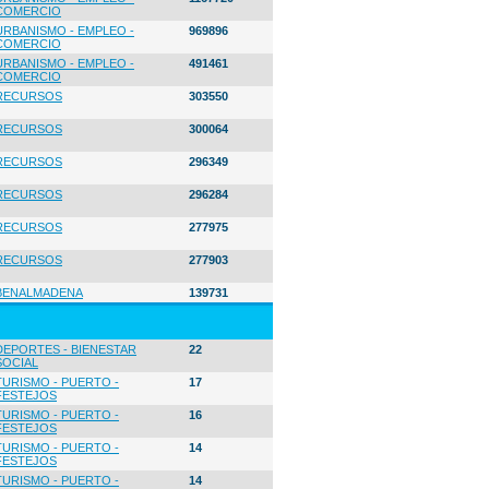
COMERCIO
URBANISMO - EMPLEO -
969896
COMERCIO
URBANISMO - EMPLEO -
491461
COMERCIO
RECURSOS
303550
RECURSOS
300064
RECURSOS
296349
RECURSOS
296284
RECURSOS
277975
RECURSOS
277903
BENALMADENA
139731
DEPORTES - BIENESTAR
22
SOCIAL
TURISMO - PUERTO -
17
FESTEJOS
TURISMO - PUERTO -
16
FESTEJOS
TURISMO - PUERTO -
14
FESTEJOS
TURISMO - PUERTO -
14