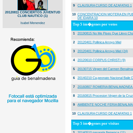
9
CLAUSURA CURSO DE AZAFATAS 1
20120811 CONCIERTOS JUVENTUD
10
CONCENTRACION MOTERA EN PUE
CLUB NAUTICO (1)
DE IDAIRA 10
Isabel Menendez
Top 5 im�genes por votos
1
20190815 No Me Pises Que Llevo Cha
2
20120401 Pollinica Arroyo Miel
3
20120401 Pollinica Arroyo Miel (24)
4
20120610 CORPUS CHRISTI (9)
5
20130715 Virgen del Carmen Benalma
6
20140210 Ca,peonato Nacional Baile D
7
20160807 ROMERIA BENALMADNEA 
8
20160815 Procesion Virgen de la Cruz
9
AMBIENTE NOCHE FERIA BENALMA
10
CLAUSURA CURSO DE AZAFATAS 1
Top 5 im�genes por visitas
1
20140510 pasarela flamenca (11)