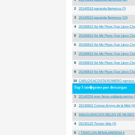
2
20140510 pasarela flamenca (2)
3
20140510 pasarela flamenca (10)
4
20190815 No Me Pises Que Llevo Cha
5
20190815 No Me Pises Que Llevo Cha
6
20190815 No Me Pises Que Llevo Cha
7
20190815 No Me Pises Que Llevo Cha
8
20190815 No Me Pises Que Llevo Cha
9
20190815 No Me Pises Que Llevo Cha
10
CARLOS ACOSTA ROMERO parroco igl
Top 5 im�genes por descargas
1
20140204 pres fiesta solidaria perros 
2
20130602 Corpus Arroyo de la Miel (4
3
INAUGURACION BELEN DE MUSEO
4
20130120 Torneo Vela (3)
5
I TRIATLON BENALMADENA 4