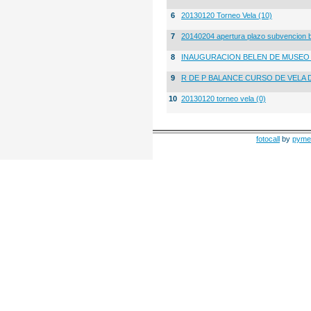
6
20130120 Torneo Vela (10)
7
20140204 apertura plazo subvencion 
8
INAUGURACION BELEN DE MUSE
9
R DE P BALANCE CURSO DE VELA 
10
20130120 torneo vela (0)
fotocall
by
pyme