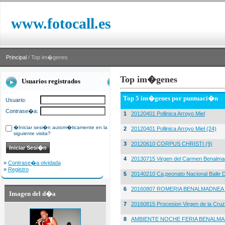
www.fotocall.es
Principal
/ Top im�genes
Top im�genes
Usuarios registrados
Top 5 im�genes por puntuaci�n
Usuario:
Contrase�a:
1
20120401 Pollinica Arroyo Miel
�Iniciar sesi�n autom�ticamente en la
2
20120401 Pollinica Arroyo Miel (24)
siguiente visita?
3
20120610 CORPUS CHRISTI (9)
4
20130715 Virgen del Carmen Benalma
»
Contrase�a olvidada
»
Registro
5
20140210 Ca,peonato Nacional Baile D
6
20160807 ROMERIA BENALMADNEA 
Imagen del d�a
7
20160815 Procesion Virgen de la Cruz
8
AMBIENTE NOCHE FERIA BENALMA