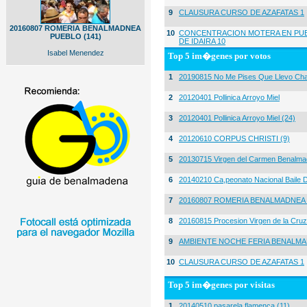
9
CLAUSURA CURSO DE AZAFATAS 1
20160807 ROMERIA BENALMADNEA
10
CONCENTRACION MOTERA EN PUE
PUEBLO (141)
DE IDAIRA 10
Isabel Menendez
Top 5 im�genes por votos
1
20190815 No Me Pises Que Llevo Cha
2
20120401 Pollinica Arroyo Miel
3
20120401 Pollinica Arroyo Miel (24)
4
20120610 CORPUS CHRISTI (9)
5
20130715 Virgen del Carmen Benalma
6
20140210 Ca,peonato Nacional Baile D
7
20160807 ROMERIA BENALMADNEA 
8
20160815 Procesion Virgen de la Cruz
9
AMBIENTE NOCHE FERIA BENALMA
10
CLAUSURA CURSO DE AZAFATAS 1
Top 5 im�genes por visitas
1
20140510 pasarela flamenca (11)