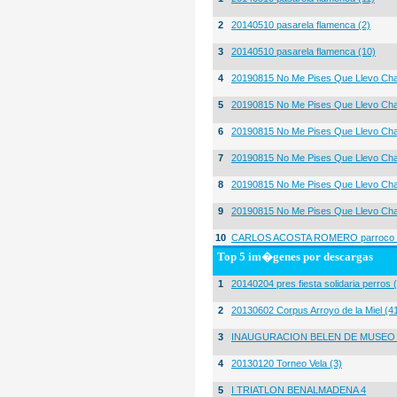
2
20140510 pasarela flamenca (2)
3
20140510 pasarela flamenca (10)
4
20190815 No Me Pises Que Llevo Cha
5
20190815 No Me Pises Que Llevo Cha
6
20190815 No Me Pises Que Llevo Cha
7
20190815 No Me Pises Que Llevo Cha
8
20190815 No Me Pises Que Llevo Cha
9
20190815 No Me Pises Que Llevo Cha
10
CARLOS ACOSTA ROMERO parroco igl
Top 5 im�genes por descargas
1
20140204 pres fiesta solidaria perros 
2
20130602 Corpus Arroyo de la Miel (4
3
INAUGURACION BELEN DE MUSEO
4
20130120 Torneo Vela (3)
5
I TRIATLON BENALMADENA 4