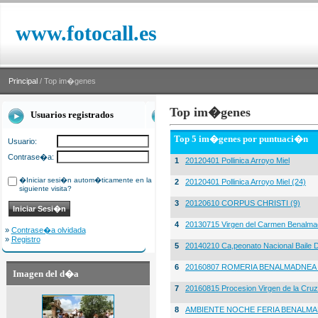
www.fotocall.es
Principal
/ Top im�genes
Top im�genes
Usuarios registrados
Top 5 im�genes por puntuaci�n
Usuario:
Contrase�a:
1
20120401 Pollinica Arroyo Miel
�Iniciar sesi�n autom�ticamente en la
2
20120401 Pollinica Arroyo Miel (24)
siguiente visita?
3
20120610 CORPUS CHRISTI (9)
4
20130715 Virgen del Carmen Benalma
»
Contrase�a olvidada
»
Registro
5
20140210 Ca,peonato Nacional Baile D
6
20160807 ROMERIA BENALMADNEA 
Imagen del d�a
7
20160815 Procesion Virgen de la Cruz
8
AMBIENTE NOCHE FERIA BENALMA