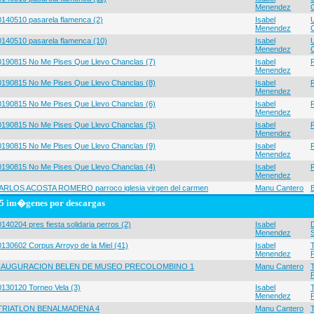
Menendez
0140510 pasarela flamenca (2)
Isabel
Menendez
0140510 pasarela flamenca (10)
Isabel
Menendez
0190815 No Me Pises Que Llevo Chanclas (7)
Isabel
Menendez
0190815 No Me Pises Que Llevo Chanclas (8)
Isabel
Menendez
0190815 No Me Pises Que Llevo Chanclas (6)
Isabel
Menendez
0190815 No Me Pises Que Llevo Chanclas (5)
Isabel
Menendez
0190815 No Me Pises Que Llevo Chanclas (9)
Isabel
Menendez
0190815 No Me Pises Que Llevo Chanclas (4)
Isabel
Menendez
ARLOS ACOSTA ROMERO parroco iglesia virgen del carmen
Manu Cantero
5 im�genes por descargas
140204 pres fiesta solidaria perros (2)
Isabel
Menendez
0130602 Corpus Arroyo de la Miel (41)
Isabel
Menendez
NAUGURACION BELEN DE MUSEO PRECOLOMBINO 1
Manu Cantero
0130120 Torneo Vela (3)
Isabel
Menendez
 TRIATLON BENALMADENA 4
Manu Cantero