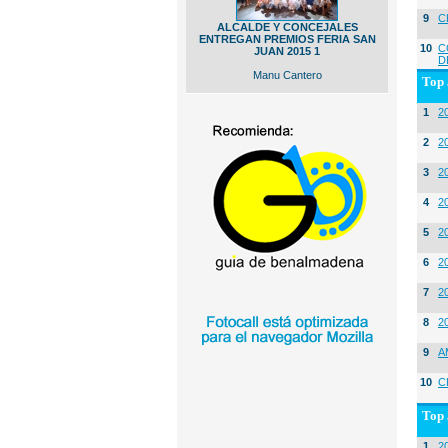
9
C
ALCALDE Y CONCEJALES
ENTREGAN PREMIOS FERIA SAN
10
C
JUAN 2015 1
D
Manu Cantero
Top 
1
2
2
20
3
20
4
2
5
2
6
2
7
2
8
2
9
A
10
C
Top 
1
2