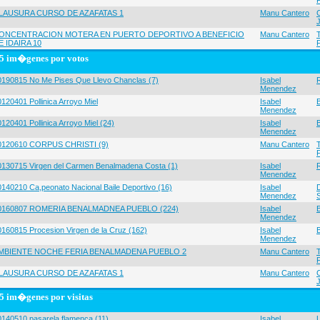
LAUSURA CURSO DE AZAFATAS 1
Manu Cantero
ONCENTRACION MOTERA EN PUERTO DEPORTIVO A BENEFICIO
Manu Cantero
E IDAIRA 10
5 im�genes por votos
0190815 No Me Pises Que Llevo Chanclas (7)
Isabel
Menendez
120401 Pollinica Arroyo Miel
Isabel
Menendez
120401 Pollinica Arroyo Miel (24)
Isabel
Menendez
0120610 CORPUS CHRISTI (9)
Manu Cantero
0130715 Virgen del Carmen Benalmadena Costa (1)
Isabel
Menendez
0140210 Ca,peonato Nacional Baile Deportivo (16)
Isabel
Menendez
0160807 ROMERIA BENALMADNEA PUEBLO (224)
Isabel
Menendez
0160815 Procesion Virgen de la Cruz (162)
Isabel
Menendez
MBIENTE NOCHE FERIA BENALMADENA PUEBLO 2
Manu Cantero
LAUSURA CURSO DE AZAFATAS 1
Manu Cantero
5 im�genes por visitas
0140510 pasarela flamenca (11)
Isabel