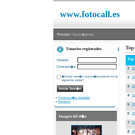
www.fotocall.es
Principal
/ Top im�genes
Top
Usuarios registrados
Top
Usuario:
Contrase�a:
1
20
�Iniciar sesi�n autom�ticamente en la
2
20
siguiente visita?
3
2
4
2
»
Contrase�a olvidada
»
Registro
5
2
6
2
Imagen del d�a
7
2
8
A