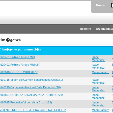
Buscar:
Registro
B�squeda a
 im�genes
 5 im�genes por puntuaci�n
120401 Pollinica Arroyo Miel
Isabel
Menendez
120401 Pollinica Arroyo Miel (24)
Isabel
Menendez
0120610 CORPUS CHRISTI (9)
Manu Cantero
0130715 Virgen del Carmen Benalmadena Costa (1)
Isabel
Menendez
0140210 Ca,peonato Nacional Baile Deportivo (16)
Isabel
Menendez
0160807 ROMERIA BENALMADNEA PUEBLO (224)
Isabel
Menendez
0160815 Procesion Virgen de la Cruz (162)
Isabel
Menendez
MBIENTE NOCHE FERIA BENALMADENA PUEBLO 2
Manu Cantero