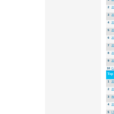
2
2
3
2
4
2
5
2
6
2
7
2
8
2
9
2
10
C
Top 
1
20
2
2
3
I
4
2
5
I