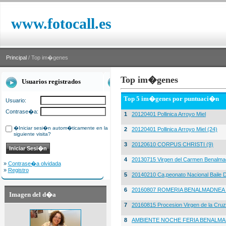
www.fotocall.es
Principal
/ Top im�genes
Top im�genes
Usuarios registrados
Top 5 im�genes por puntuaci�n
Usuario:
Contrase�a:
1
20120401 Pollinica Arroyo Miel
�Iniciar sesi�n autom�ticamente en la
2
20120401 Pollinica Arroyo Miel (24)
siguiente visita?
3
20120610 CORPUS CHRISTI (9)
4
20130715 Virgen del Carmen Benalma
»
Contrase�a olvidada
»
Registro
5
20140210 Ca,peonato Nacional Baile D
6
20160807 ROMERIA BENALMADNEA 
Imagen del d�a
7
20160815 Procesion Virgen de la Cruz
8
AMBIENTE NOCHE FERIA BENALMA