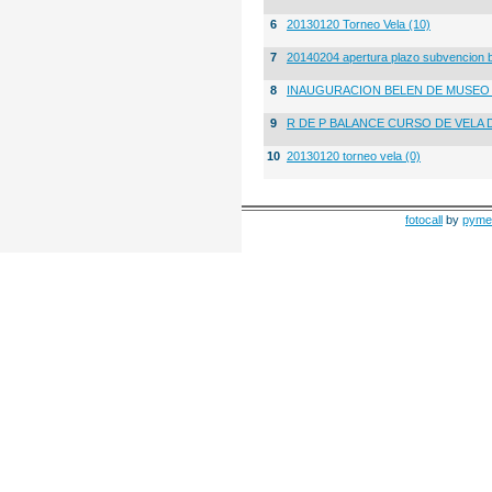
6
20130120 Torneo Vela (10)
7
20140204 apertura plazo subvencion 
8
INAUGURACION BELEN DE MUSE
9
R DE P BALANCE CURSO DE VELA 
10
20130120 torneo vela (0)
fotocall
by
pyme