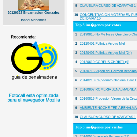
9
CLAUSURA CURSO DE AZAFATAS 1
20120323 Encarnacion Gonzalez
10
CONCENTRACION MOTERA EN PUE
DE IDAIRA 10
Isabel Menendez
Top 5 im�genes por votos
1
20190815 No Me Pises Que Llevo Cha
2
20120401 Pollinica Arroyo Miel
3
20120401 Pollinica Arroyo Miel (24)
4
20120610 CORPUS CHRISTI (9)
5
20130715 Virgen del Carmen Benalma
6
20140210 Ca,peonato Nacional Baile D
7
20160807 ROMERIA BENALMADNEA 
8
20160815 Procesion Virgen de la Cruz
9
AMBIENTE NOCHE FERIA BENALMA
10
CLAUSURA CURSO DE AZAFATAS 1
Top 5 im�genes por visitas
1
20140510 pasarela flamenca (11)