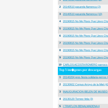
2
20140510 pasarela flamenca (2)
3
20140510 pasarela flamenca (10)
4
20190815 No Me Pises Que Llevo Cha
5
20190815 No Me Pises Que Llevo Cha
6
20190815 No Me Pises Que Llevo Cha
7
20190815 No Me Pises Que Llevo Cha
8
20190815 No Me Pises Que Llevo Cha
9
20190815 No Me Pises Que Llevo Cha
10
CARLOS ACOSTA ROMERO parroco igl
Top 5 im�genes por descargas
1
20140204 pres fiesta solidaria perros 
2
20130602 Corpus Arroyo de la Miel (4
3
INAUGURACION BELEN DE MUSEO
4
20130120 Torneo Vela (3)
5
I TRIATLON BENALMADENA 4