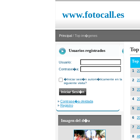
www.fotocall.es
Principal
/ Top im�genes
Top
Usuarios registrados
Top
Usuario:
Contrase�a:
1
20
�Iniciar sesi�n autom�ticamente en la
2
20
siguiente visita?
3
2
4
2
»
Contrase�a olvidada
»
Registro
5
2
6
2
Imagen del d�a
7
2
8
A