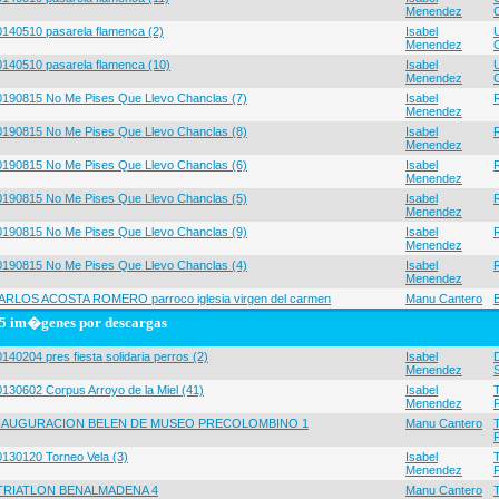
Menendez
0140510 pasarela flamenca (2)
Isabel
Menendez
0140510 pasarela flamenca (10)
Isabel
Menendez
0190815 No Me Pises Que Llevo Chanclas (7)
Isabel
Menendez
0190815 No Me Pises Que Llevo Chanclas (8)
Isabel
Menendez
0190815 No Me Pises Que Llevo Chanclas (6)
Isabel
Menendez
0190815 No Me Pises Que Llevo Chanclas (5)
Isabel
Menendez
0190815 No Me Pises Que Llevo Chanclas (9)
Isabel
Menendez
0190815 No Me Pises Que Llevo Chanclas (4)
Isabel
Menendez
ARLOS ACOSTA ROMERO parroco iglesia virgen del carmen
Manu Cantero
5 im�genes por descargas
140204 pres fiesta solidaria perros (2)
Isabel
Menendez
0130602 Corpus Arroyo de la Miel (41)
Isabel
Menendez
NAUGURACION BELEN DE MUSEO PRECOLOMBINO 1
Manu Cantero
0130120 Torneo Vela (3)
Isabel
Menendez
 TRIATLON BENALMADENA 4
Manu Cantero