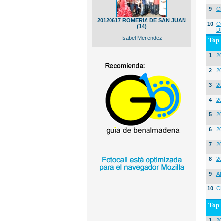
9
C
20120617 ROMERIA DE SAN JUAN
10
C
(14)
D
Isabel Menendez
Top 
1
2
2
20
3
20
4
2
5
2
6
2
7
2
8
2
9
A
10
C
Top 
1
2