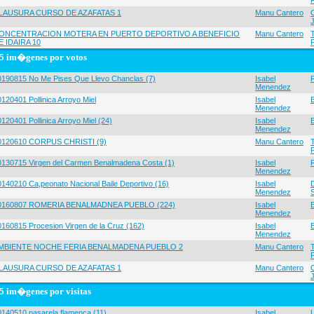
LAUSURA CURSO DE AZAFATAS 1
Manu Cantero
ONCENTRACION MOTERA EN PUERTO DEPORTIVO A BENEFICIO
Manu Cantero
E IDAIRA 10
5 im�genes por votos
0190815 No Me Pises Que Llevo Chanclas (7)
Isabel
Menendez
120401 Pollinica Arroyo Miel
Isabel
Menendez
120401 Pollinica Arroyo Miel (24)
Isabel
Menendez
0120610 CORPUS CHRISTI (9)
Manu Cantero
0130715 Virgen del Carmen Benalmadena Costa (1)
Isabel
Menendez
0140210 Ca,peonato Nacional Baile Deportivo (16)
Isabel
Menendez
0160807 ROMERIA BENALMADNEA PUEBLO (224)
Isabel
Menendez
0160815 Procesion Virgen de la Cruz (162)
Isabel
Menendez
MBIENTE NOCHE FERIA BENALMADENA PUEBLO 2
Manu Cantero
LAUSURA CURSO DE AZAFATAS 1
Manu Cantero
5 im�genes por visitas
0140510 pasarela flamenca (11)
Isabel