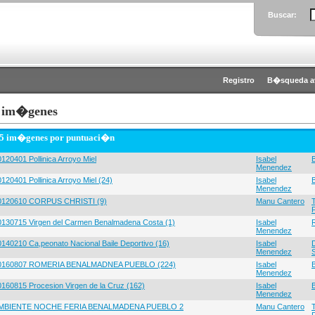
Buscar:
Registro
B�squeda a
 im�genes
 5 im�genes por puntuaci�n
120401 Pollinica Arroyo Miel
Isabel
Menendez
120401 Pollinica Arroyo Miel (24)
Isabel
Menendez
0120610 CORPUS CHRISTI (9)
Manu Cantero
0130715 Virgen del Carmen Benalmadena Costa (1)
Isabel
Menendez
0140210 Ca,peonato Nacional Baile Deportivo (16)
Isabel
Menendez
0160807 ROMERIA BENALMADNEA PUEBLO (224)
Isabel
Menendez
0160815 Procesion Virgen de la Cruz (162)
Isabel
Menendez
MBIENTE NOCHE FERIA BENALMADENA PUEBLO 2
Manu Cantero