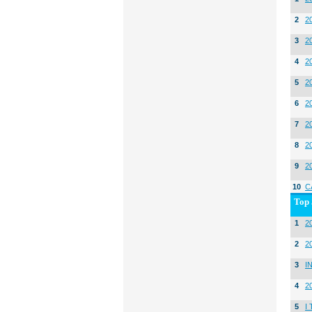
2
2
3
2
4
2
5
2
6
2
7
2
8
2
9
2
10
C
Top 
1
20
2
2
3
I
4
2
5
I