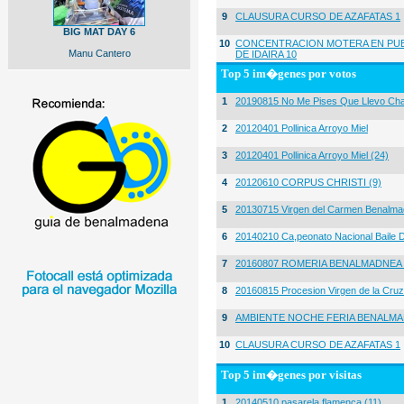
9
CLAUSURA CURSO DE AZAFATAS 1
BIG MAT DAY 6
10
CONCENTRACION MOTERA EN PUE
Manu Cantero
DE IDAIRA 10
Top 5 im�genes por votos
1
20190815 No Me Pises Que Llevo Cha
2
20120401 Pollinica Arroyo Miel
3
20120401 Pollinica Arroyo Miel (24)
4
20120610 CORPUS CHRISTI (9)
5
20130715 Virgen del Carmen Benalma
6
20140210 Ca,peonato Nacional Baile D
7
20160807 ROMERIA BENALMADNEA 
8
20160815 Procesion Virgen de la Cruz
9
AMBIENTE NOCHE FERIA BENALMA
10
CLAUSURA CURSO DE AZAFATAS 1
Top 5 im�genes por visitas
1
20140510 pasarela flamenca (11)