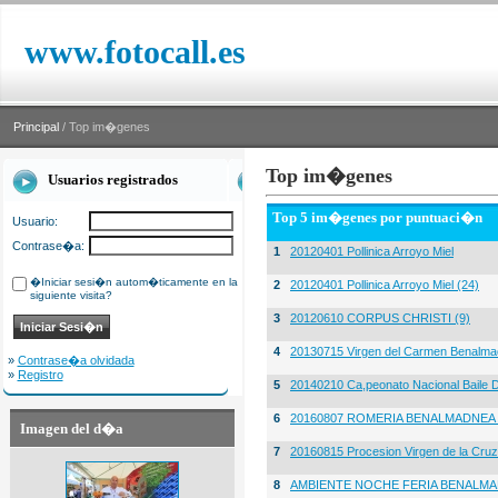
www.fotocall.es
Principal
/ Top im�genes
Top im�genes
Usuarios registrados
Top 5 im�genes por puntuaci�n
Usuario:
Contrase�a:
1
20120401 Pollinica Arroyo Miel
�Iniciar sesi�n autom�ticamente en la
2
20120401 Pollinica Arroyo Miel (24)
siguiente visita?
3
20120610 CORPUS CHRISTI (9)
4
20130715 Virgen del Carmen Benalma
»
Contrase�a olvidada
»
Registro
5
20140210 Ca,peonato Nacional Baile D
6
20160807 ROMERIA BENALMADNEA 
Imagen del d�a
7
20160815 Procesion Virgen de la Cruz
8
AMBIENTE NOCHE FERIA BENALMA