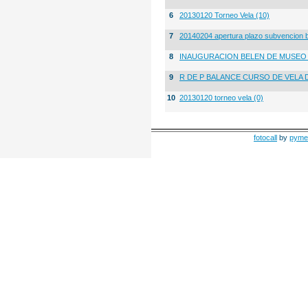
6
20130120 Torneo Vela (10)
7
20140204 apertura plazo subvencion 
8
INAUGURACION BELEN DE MUSE
9
R DE P BALANCE CURSO DE VELA 
10
20130120 torneo vela (0)
fotocall
by
pyme