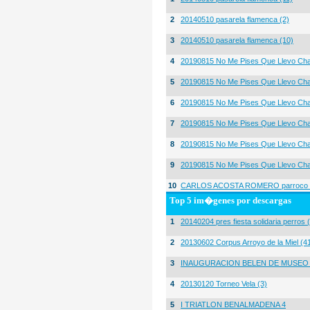
2
20140510 pasarela flamenca (2)
3
20140510 pasarela flamenca (10)
4
20190815 No Me Pises Que Llevo Cha
5
20190815 No Me Pises Que Llevo Cha
6
20190815 No Me Pises Que Llevo Cha
7
20190815 No Me Pises Que Llevo Cha
8
20190815 No Me Pises Que Llevo Cha
9
20190815 No Me Pises Que Llevo Cha
10
CARLOS ACOSTA ROMERO parroco igl
Top 5 im�genes por descargas
1
20140204 pres fiesta solidaria perros 
2
20130602 Corpus Arroyo de la Miel (4
3
INAUGURACION BELEN DE MUSEO
4
20130120 Torneo Vela (3)
5
I TRIATLON BENALMADENA 4