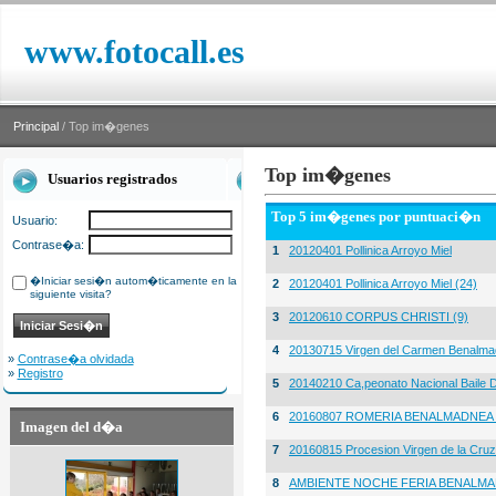
www.fotocall.es
Principal
/ Top im�genes
Top im�genes
Usuarios registrados
Top 5 im�genes por puntuaci�n
Usuario:
Contrase�a:
1
20120401 Pollinica Arroyo Miel
�Iniciar sesi�n autom�ticamente en la
2
20120401 Pollinica Arroyo Miel (24)
siguiente visita?
3
20120610 CORPUS CHRISTI (9)
4
20130715 Virgen del Carmen Benalma
»
Contrase�a olvidada
»
Registro
5
20140210 Ca,peonato Nacional Baile D
6
20160807 ROMERIA BENALMADNEA 
Imagen del d�a
7
20160815 Procesion Virgen de la Cruz
8
AMBIENTE NOCHE FERIA BENALMA