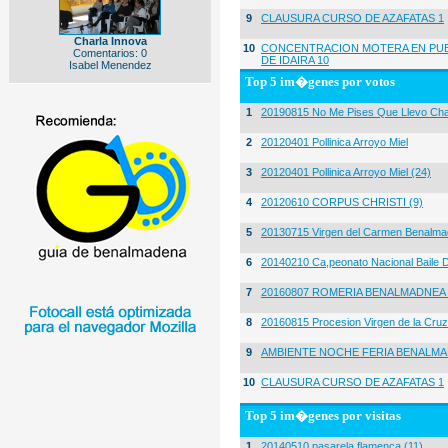
9
CLAUSURA CURSO DE AZAFATAS 1
Charla Innova
10
CONCENTRACION MOTERA EN PUE
Comentarios: 0
DE IDAIRA 10
Isabel Menendez
Top 5 im�genes por votos
1
20190815 No Me Pises Que Llevo Cha
2
20120401 Pollinica Arroyo Miel
3
20120401 Pollinica Arroyo Miel (24)
4
20120610 CORPUS CHRISTI (9)
5
20130715 Virgen del Carmen Benalma
6
20140210 Ca,peonato Nacional Baile D
7
20160807 ROMERIA BENALMADNEA 
8
20160815 Procesion Virgen de la Cruz
9
AMBIENTE NOCHE FERIA BENALMA
10
CLAUSURA CURSO DE AZAFATAS 1
Top 5 im�genes por visitas
1
20140510 pasarela flamenca (11)