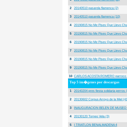
2
20140510 pasarela flamenca (2)
3
20140510 pasarela flamenca (10)
4
20190815 No Me Pises Que Llevo Cha
5
20190815 No Me Pises Que Llevo Cha
6
20190815 No Me Pises Que Llevo Cha
7
20190815 No Me Pises Que Llevo Cha
8
20190815 No Me Pises Que Llevo Cha
9
20190815 No Me Pises Que Llevo Cha
10
CARLOS ACOSTA ROMERO parroco igl
Top 5 im�genes por descargas
1
20140204 pres fiesta solidaria perros 
2
20130602 Corpus Arroyo de la Miel (4
3
INAUGURACION BELEN DE MUSEO
4
20130120 Torneo Vela (3)
5
I TRIATLON BENALMADENA 4