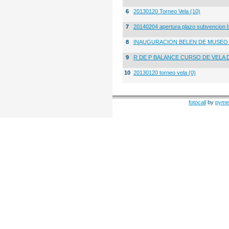
6
20130120 Torneo Vela (10)
7
20140204 apertura plazo subvencion 
8
INAUGURACION BELEN DE MUSE
9
R DE P BALANCE CURSO DE VELA 
10
20130120 torneo vela (0)
fotocall
by
pyme