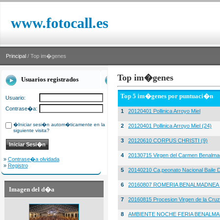
www.fotocall.es
Principal
/ Top im�genes
Top im�genes
Usuarios registrados
Top 5 im�genes por puntuaci�n
Usuario:
Contrase�a:
1
20120401 Pollinica Arroyo Miel
�Iniciar sesi�n autom�ticamente en la
2
20120401 Pollinica Arroyo Miel (24)
siguiente visita?
3
20120610 CORPUS CHRISTI (9)
4
20130715 Virgen del Carmen Benalma
»
Contrase�a olvidada
»
Registro
5
20140210 Ca,peonato Nacional Baile D
6
20160807 ROMERIA BENALMADNEA 
Imagen del d�a
7
20160815 Procesion Virgen de la Cruz
8
AMBIENTE NOCHE FERIA BENALMA