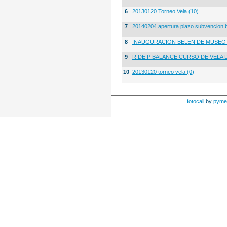
6
20130120 Torneo Vela (10)
7
20140204 apertura plazo subvencion 
8
INAUGURACION BELEN DE MUSE
9
R DE P BALANCE CURSO DE VELA 
10
20130120 torneo vela (0)
fotocall
by
pyme