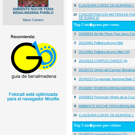
9
CLAUSURA CURSO DE AZAFATAS 1
AMBIENTE NOCHE FERIA
BENALMADENA PUEBLO
10
CONCENTRACION MOTERA EN PUE
DE IDAIRA 10
Manu Cantero
Top 5 im�genes por votos
1
20190815 No Me Pises Que Llevo Cha
2
20120401 Pollinica Arroyo Miel
3
20120401 Pollinica Arroyo Miel (24)
4
20120610 CORPUS CHRISTI (9)
5
20130715 Virgen del Carmen Benalma
6
20140210 Ca,peonato Nacional Baile D
7
20160807 ROMERIA BENALMADNEA 
8
20160815 Procesion Virgen de la Cruz
9
AMBIENTE NOCHE FERIA BENALMA
10
CLAUSURA CURSO DE AZAFATAS 1
Top 5 im�genes por visitas
1
20140510 pasarela flamenca (11)