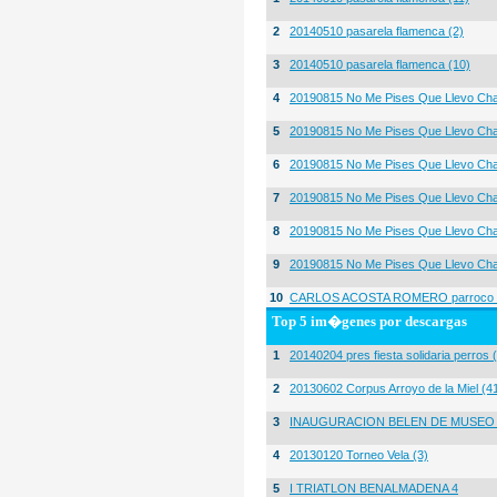
2
20140510 pasarela flamenca (2)
3
20140510 pasarela flamenca (10)
4
20190815 No Me Pises Que Llevo Cha
5
20190815 No Me Pises Que Llevo Cha
6
20190815 No Me Pises Que Llevo Cha
7
20190815 No Me Pises Que Llevo Cha
8
20190815 No Me Pises Que Llevo Cha
9
20190815 No Me Pises Que Llevo Cha
10
CARLOS ACOSTA ROMERO parroco igl
Top 5 im�genes por descargas
1
20140204 pres fiesta solidaria perros 
2
20130602 Corpus Arroyo de la Miel (4
3
INAUGURACION BELEN DE MUSEO
4
20130120 Torneo Vela (3)
5
I TRIATLON BENALMADENA 4