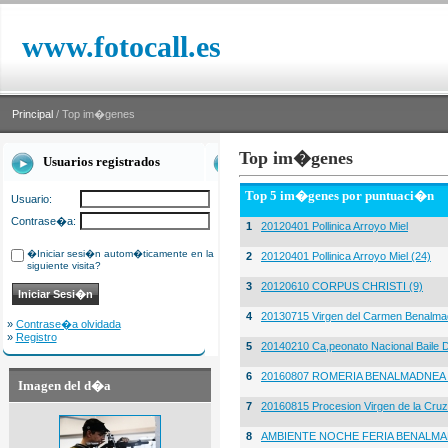
www.fotocall.es
Principal
/ Top im�genes
Top im�genes
Usuarios registrados
Top 5 im�genes por puntuaci�n
Usuario:
Contrase�a:
1
20120401 Pollinica Arroyo Miel
�Iniciar sesi�n autom�ticamente en la
2
20120401 Pollinica Arroyo Miel (24)
siguiente visita?
3
20120610 CORPUS CHRISTI (9)
4
20130715 Virgen del Carmen Benalma
»
Contrase�a olvidada
»
Registro
5
20140210 Ca,peonato Nacional Baile D
6
20160807 ROMERIA BENALMADNEA 
Imagen del d�a
7
20160815 Procesion Virgen de la Cruz
8
AMBIENTE NOCHE FERIA BENALMA