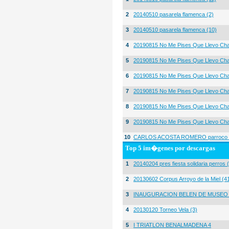
2
20140510 pasarela flamenca (2)
3
20140510 pasarela flamenca (10)
4
20190815 No Me Pises Que Llevo Cha
5
20190815 No Me Pises Que Llevo Cha
6
20190815 No Me Pises Que Llevo Cha
7
20190815 No Me Pises Que Llevo Cha
8
20190815 No Me Pises Que Llevo Cha
9
20190815 No Me Pises Que Llevo Cha
10
CARLOS ACOSTA ROMERO parroco igl
Top 5 im�genes por descargas
1
20140204 pres fiesta solidaria perros 
2
20130602 Corpus Arroyo de la Miel (4
3
INAUGURACION BELEN DE MUSEO
4
20130120 Torneo Vela (3)
5
I TRIATLON BENALMADENA 4