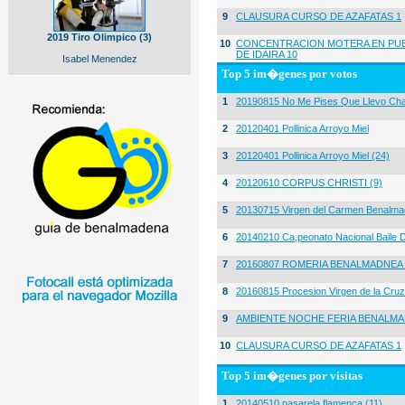
9
CLAUSURA CURSO DE AZAFATAS 1
2019 Tiro Olimpico (3)
10
CONCENTRACION MOTERA EN PUE
DE IDAIRA 10
Isabel Menendez
Top 5 im�genes por votos
1
20190815 No Me Pises Que Llevo Cha
2
20120401 Pollinica Arroyo Miel
3
20120401 Pollinica Arroyo Miel (24)
4
20120610 CORPUS CHRISTI (9)
5
20130715 Virgen del Carmen Benalma
6
20140210 Ca,peonato Nacional Baile D
7
20160807 ROMERIA BENALMADNEA 
8
20160815 Procesion Virgen de la Cruz
9
AMBIENTE NOCHE FERIA BENALMA
10
CLAUSURA CURSO DE AZAFATAS 1
Top 5 im�genes por visitas
1
20140510 pasarela flamenca (11)