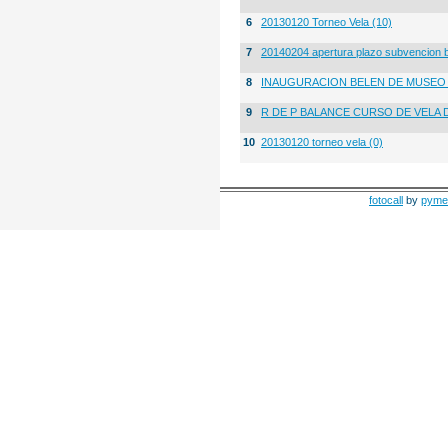
6
20130120 Torneo Vela (10)
7
20140204 apertura plazo subvencion 
8
INAUGURACION BELEN DE MUSE
9
R DE P BALANCE CURSO DE VELA 
10
20130120 torneo vela (0)
fotocall
by
pyme